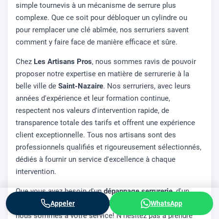
simple tournevis à un mécanisme de serrure plus
complexe. Que ce soit pour débloquer un cylindre ou
pour remplacer une clé abîmée, nos serruriers savent
comment y faire face de manière efficace et sûre.
Chez
Les Artisans Pros
, nous sommes ravis de pouvoir
proposer notre expertise en matière de serrurerie à la
belle ville de
Saint-Nazaire
. Nos serruriers, avec leurs
années d'expérience et leur formation continue,
respectent nos valeurs d'intervention rapide, de
transparence totale des tarifs et offrent une expérience
client exceptionnelle. Tous nos artisans sont des
professionnels qualifiés et rigoureusement sélectionnés,
dédiés à fournir un service d'excellence à chaque
intervention.
Que vous ayez besoin d'un
dépannage serrurerie
, d'un
changement serrure
ou de l'
installation
d'une nouvelle,
Appeler
WhatsApp
nous sommes à votre service! N'hésitez pas à prendre