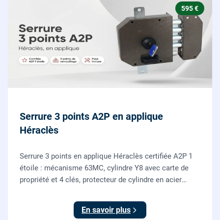
595 €
Serrure 3 points A2P en applique
Héraclès
Serrure 3 points en applique Héraclès certifiée A2P 1
étoile : mécanisme 63MC, cylindre Y8 avec carte de
propriété et 4 clés, protecteur de cylindre en acier
trempé. Fournie et posée par nos serruriers pour
renforcer une porte d'entrée existante.
En savoir plus