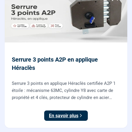
Serrure 3 points A2P en applique
Héraclès
Serrure 3 points en applique Héraclès certifiée A2P 1
étoile : mécanisme 63MC, cylindre Y8 avec carte de
propriété et 4 clés, protecteur de cylindre en acier
trempé. Fournie et posée par nos serruriers pour
renforcer une porte d'entrée existante.
En savoir plus