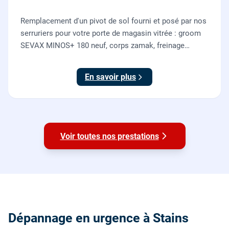
Remplacement d'un pivot de sol fourni et posé par nos
serruriers pour votre porte de magasin vitrée : groom
SEVAX MINOS+ 180 neuf, corps zamak, freinage
hydraulique et double action. Dépose, scellement au
sol, réglage et essais. 995 euros HT (1194 TTC).
En savoir plus
Voir toutes nos prestations
Dépannage en urgence à Stains