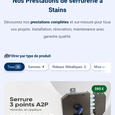
Nos Prestations de serrurerie à
Stains
Découvrez nos
prestations complètes
et sur-mesure pour tous
vos projets. Installation, rénovation, maintenance avec
garantie qualité.
🧰
Filtrer par type de produit
Tous
Serrures
Rideaux Métalliques
Mise en Sécur
15
4
1
595 €