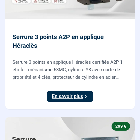
Serrure 3 points A2P en applique
Héraclès
Serrure 3 points en applique Héraclès certifiée A2P 1
étoile : mécanisme 63MC, cylindre Y8 avec carte de
propriété et 4 clés, protecteur de cylindre en acier
trempé. Fournie et posée par nos serruriers pour
renforcer une porte d'entrée existante.
En savoir plus
299 €