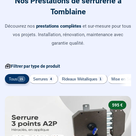
Nos Prestations de serrurerie à
Tomblaine
Découvrez nos
prestations complètes
et sur-mesure pour tous
vos projets. Installation, rénovation, maintenance avec
garantie qualité.
🧰
Filtrer par type de produit
Tous
Serrures
Rideaux Métalliques
Mise en Sécur
15
4
1
595 €