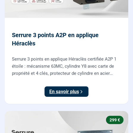
Serrure 3 points A2P en applique
Héraclès
Serrure 3 points en applique Héraclès certifiée A2P 1
étoile : mécanisme 63MC, cylindre Y8 avec carte de
propriété et 4 clés, protecteur de cylindre en acier
trempé. Fournie et posée par nos serruriers pour
renforcer une porte d'entrée existante.
En savoir plus
299 €