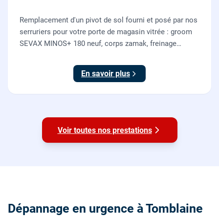
Remplacement d'un pivot de sol fourni et posé par nos
serruriers pour votre porte de magasin vitrée : groom
SEVAX MINOS+ 180 neuf, corps zamak, freinage
hydraulique et double action. Dépose, scellement au
sol, réglage et essais. 995 euros HT (1194 TTC).
En savoir plus
Voir toutes nos prestations
Dépannage en urgence à Tomblaine