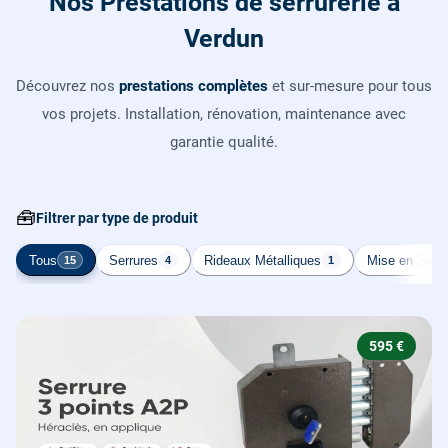
Nos Prestations de serrurerie à
Verdun
Découvrez nos
prestations complètes
et sur-mesure pour tous
vos projets. Installation, rénovation, maintenance avec
garantie qualité.
🧰
Filtrer par type de produit
Tous
Serrures
Rideaux Métalliques
Mise en Sécur
15
4
1
595 €