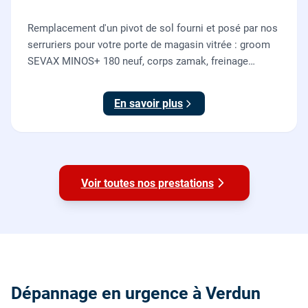
Remplacement d'un pivot de sol fourni et posé par nos
serruriers pour votre porte de magasin vitrée : groom
SEVAX MINOS+ 180 neuf, corps zamak, freinage
hydraulique et double action. Dépose, scellement au
sol, réglage et essais. 995 euros HT (1194 TTC).
En savoir plus
Voir toutes nos prestations
Dépannage en urgence à Verdun