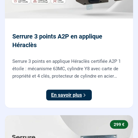
Serrure 3 points A2P en applique
Héraclès
Serrure 3 points en applique Héraclès certifiée A2P 1
étoile : mécanisme 63MC, cylindre Y8 avec carte de
propriété et 4 clés, protecteur de cylindre en acier
trempé. Fournie et posée par nos serruriers pour
renforcer une porte d'entrée existante.
En savoir plus
299 €