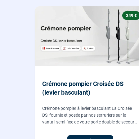
349 €
Crémone pompier Croisée DS
(levier basculant)
Crémone pompier à levier basculant La Croisée
DS, fournie et posée par nos serruriers sur le
vantail semi-fixe de votre porte double de secours
: tringles ajustées, gâches haute et basse réglées,
ouverture testée.