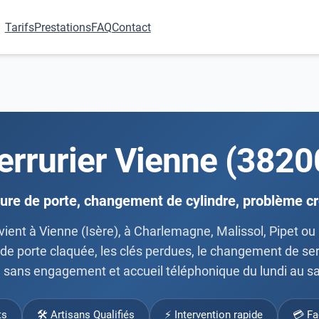
Tarifs
Prestations
FAQ
Contact
errurier Vienne (3820
ure de porte, changement de cylindre, problème 
ervient à Vienne (Isère), à Charlemagne, Malissol, Pipet 
 de porte claquée, les clés perdues, le changement de serr
it, sans engagement et accueil téléphonique du lundi au 
ts
🛠 Artisans Qualifiés
⚡ Intervention rapide
💳 Fa