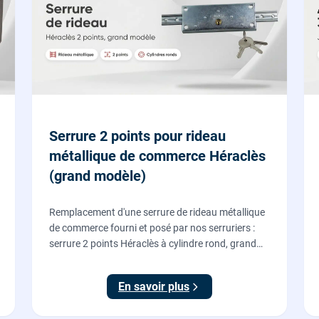
Serrure 2 points pour rideau
métallique de commerce Héraclès
(grand modèle)
Remplacement d'une serrure de rideau métallique
de commerce fourni et posé par nos serruriers :
serrure 2 points Héraclès à cylindre rond, grand
modèle, coffre 155 x 55 mm, adaptation de la
tringle plate et réglage des deux points de
En savoir plus
verrouillage.