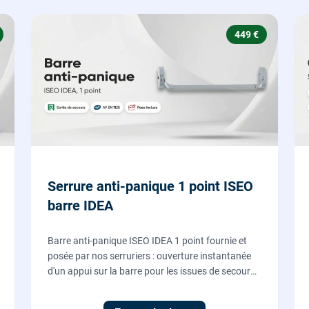
449 €
Serrure anti-panique 1 point ISEO
barre IDEA
Barre anti-panique ISEO IDEA 1 point fournie et
posée par nos serruriers : ouverture instantanée
d'un appui sur la barre pour les issues de secours
d'ERP et de commerces, conforme à la norme NF
EN 1125.