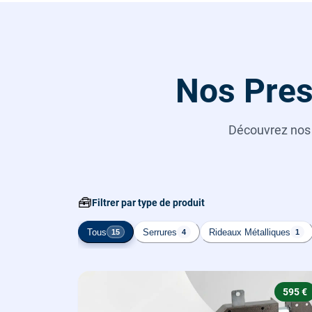
Nos Pres
Découvrez no
🧰
Filtrer par type de produit
Tous
Serrures
Rideaux Métalliques
15
4
1
595 €