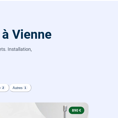
 à Vienne
s. Installation,
e
Autres
2
1
890 €