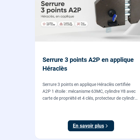
Serrure 3 points A2P en applique
Héraclès
Serrure 3 points en applique Héraclès certifiée
A2P 1 étoile : mécanisme 63MC, cylindre Y8 avec
carte de propriété et 4 clés, protecteur de cylindre
en acier trempé. Fournie et posée par nos
serruriers pour renforcer une porte d'entrée
existante.
En savoir plus