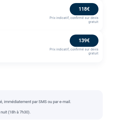
118€
Prix indicatif, confirmé sur devis
gratuit
139€
Prix indicatif, confirmé sur devis
gratuit
llé, immédiatement par SMS ou par e-mail.
nuit (18h à 7h30).