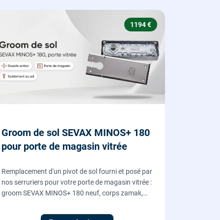
1194 €
Groom de sol SEVAX MINOS+ 180
pour porte de magasin vitrée
Remplacement d'un pivot de sol fourni et posé par
nos serruriers pour votre porte de magasin vitrée :
groom SEVAX MINOS+ 180 neuf, corps zamak,
freinage hydraulique et double action. Dépose,
scellement au sol, réglage et essais. 995 euros HT