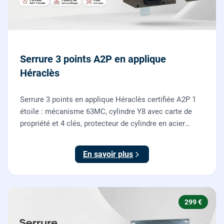
Serrure 3 points A2P en applique
Héraclès
Serrure 3 points en applique Héraclès certifiée A2P 1
étoile : mécanisme 63MC, cylindre Y8 avec carte de
propriété et 4 clés, protecteur de cylindre en acier
trempé. Fournie et posée par nos serruriers pour
renforcer une porte d'entrée existante.
En savoir plus
299 €