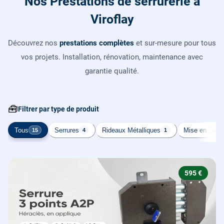
Nos Prestations de serrurerie à
Viroflay
Découvrez nos
prestations complètes
et sur-mesure pour tous
vos projets. Installation, rénovation, maintenance avec
garantie qualité.
🧰
Filtrer par type de produit
Tous
Serrures
Rideaux Métalliques
Mise en Sécur
15
4
1
595 €