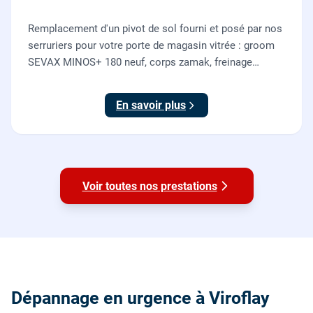
Remplacement d'un pivot de sol fourni et posé par nos
serruriers pour votre porte de magasin vitrée : groom
SEVAX MINOS+ 180 neuf, corps zamak, freinage
hydraulique et double action. Dépose, scellement au
sol, réglage et essais. 995 euros HT (1194 TTC).
En savoir plus
Voir toutes nos prestations
Dépannage en urgence à Viroflay