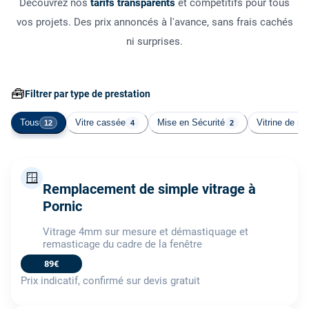
Découvrez nos
tarifs transparents
et compétitifs pour tous
vos projets. Des prix annoncés à l'avance, sans frais cachés
ni surprises.
🧰
Filtrer par type de prestation
Tous
Vitre cassée
Mise en Sécurité
Vitrine de m
12
4
2
🪟
Remplacement de simple vitrage à
Pornic
Vitrage 4mm sur mesure et démastiquage et
remasticage du cadre de la fenêtre
89€
Prix indicatif, confirmé sur devis gratuit