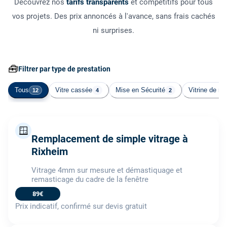
Découvrez nos
tarifs transparents
et compétitifs pour tous
vos projets. Des prix annoncés à l'avance, sans frais cachés
ni surprises.
🧰
Filtrer par type de prestation
Tous
Vitre cassée
Mise en Sécurité
Vitrine de m
12
4
2
🪟
Remplacement de simple vitrage à
Rixheim
Vitrage 4mm sur mesure et démastiquage et
remasticage du cadre de la fenêtre
89€
Prix indicatif, confirmé sur devis gratuit