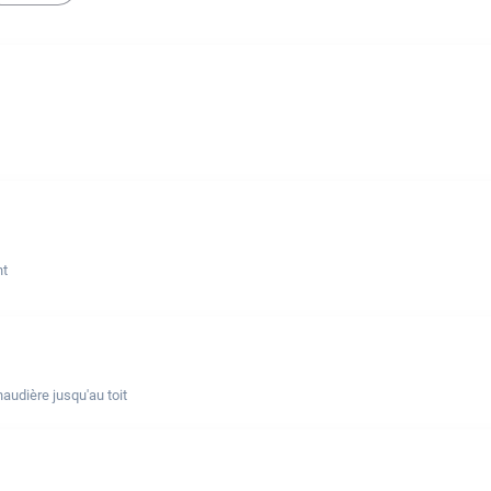
nt
udière jusqu'au toit