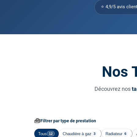
⭐ 4,9/5 avis clien
Nos T
Découvrez nos
ta
🧰
Filtrer par type de prestation
Tous
Chaudière à gaz
Radiateur
12
3
6