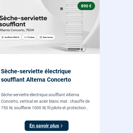
890 €
Sèche-serviette électrique
soufflant Alterna Concerto
Sèche-serviette électrique soufflant Alterna
Concerto, vertical en acier blanc mat : chauffe de
750 W, soufflerie 1000 W, fil pilote et protection
IP24, fourni et posé par nos chauffagistes et
électriciens.
En savoir plus