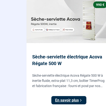
990 €
Sèche-serviette électrique Acova
Régate 500 W
Sèche-serviette électrique Acova Régate 500 W à
inertie fluide, extra-plat 11,3 cm, boîtier TimerProg
et fabrication française : fourni et posé par nos
chauffagistes, raccordement électrique aux
normes compris.
En savoir plus