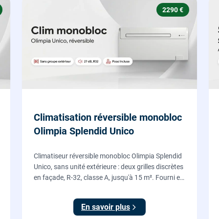
2290 €
Climatisation réversible monobloc
Olimpia Splendid Unico
Climatiseur réversible monobloc Olimpia Splendid
Unico, sans unité extérieure : deux grilles discrètes
en façade, R-32, classe A, jusqu'à 15 m². Fourni et
posé par nos chauffagistes, garantie 2 ans.
En savoir plus