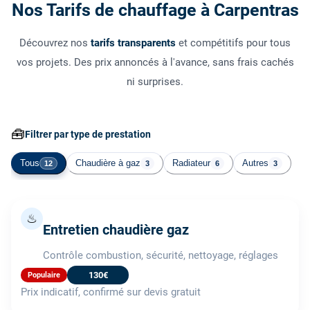
Nos Tarifs de chauffage à Carpentras
Découvrez nos
tarifs transparents
et compétitifs pour tous
vos projets. Des prix annoncés à l'avance, sans frais cachés
ni surprises.
🧰
Filtrer par type de prestation
Tous
Chaudière à gaz
Radiateur
Autres
12
3
6
3
♨
Entretien chaudière gaz
Contrôle combustion, sécurité, nettoyage, réglages
130€
Populaire
Prix indicatif, confirmé sur devis gratuit