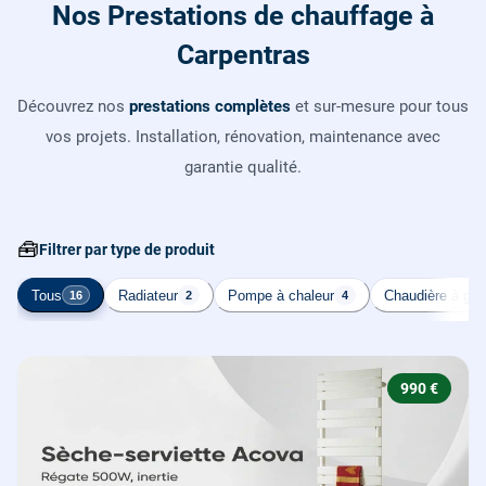
Nos Prestations de chauffage à
Carpentras
Découvrez nos
prestations complètes
et sur-mesure pour tous
vos projets. Installation, rénovation, maintenance avec
garantie qualité.
🧰
Filtrer par type de produit
Tous
Radiateur
Pompe à chaleur
Chaudière à gaz
16
2
4
990 €