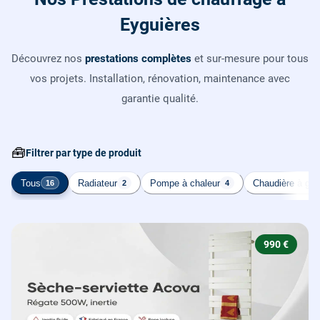
Eyguières
Découvrez nos
prestations complètes
et sur-mesure pour tous
vos projets. Installation, rénovation, maintenance avec
garantie qualité.
🧰
Filtrer par type de produit
Tous
Radiateur
Pompe à chaleur
Chaudière à gaz
16
2
4
990 €