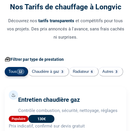
Nos Tarifs de chauffage à Longvic
Découvrez nos
tarifs transparents
et compétitifs pour tous
vos projets. Des prix annoncés à l'avance, sans frais cachés
ni surprises.
🧰
Filtrer par type de prestation
Tous
Chaudière à gaz
Radiateur
Autres
12
3
6
3
♨
Entretien chaudière gaz
Contrôle combustion, sécurité, nettoyage, réglages
130€
Populaire
Prix indicatif, confirmé sur devis gratuit