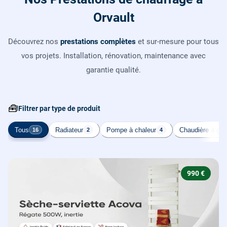
Orvault
Découvrez nos
prestations complètes
et sur-mesure pour tous
vos projets. Installation, rénovation, maintenance avec
garantie qualité.
🧰
Filtrer par type de produit
Tous
Radiateur
Pompe à chaleur
Chaudière à gaz
16
2
4
990 €