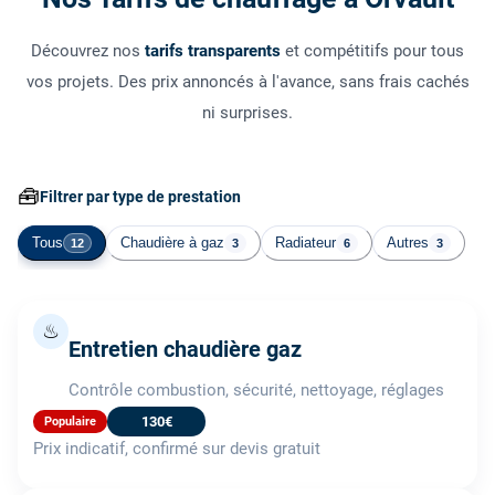
Découvrez nos
tarifs transparents
et compétitifs pour tous
vos projets. Des prix annoncés à l'avance, sans frais cachés
ni surprises.
🧰
Filtrer par type de prestation
Tous
Chaudière à gaz
Radiateur
Autres
12
3
6
3
♨
Entretien chaudière gaz
Contrôle combustion, sécurité, nettoyage, réglages
130€
Populaire
Prix indicatif, confirmé sur devis gratuit