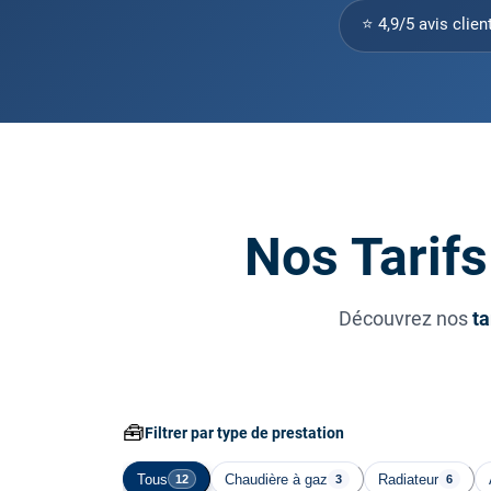
⭐ 4,9/5 avis clien
Nos Tarifs
Découvrez nos
ta
🧰
Filtrer par type de prestation
Tous
Chaudière à gaz
Radiateur
12
3
6