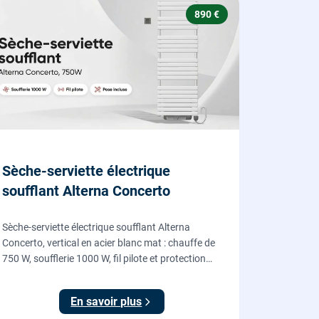
890 €
Sèche-serviette électrique
soufflant Alterna Concerto
Sèche-serviette électrique soufflant Alterna
Concerto, vertical en acier blanc mat : chauffe de
750 W, soufflerie 1000 W, fil pilote et protection
IP24, fourni et posé par nos chauffagistes et
électriciens.
En savoir plus