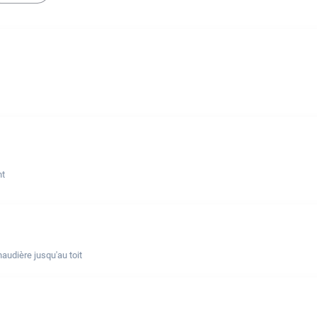
nt
udière jusqu'au toit