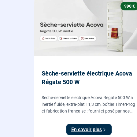
990 €
Sèche-serviette électrique Acova
Régate 500 W
Sèche-serviette électrique Acova Régate 500 W à
inertie fluide, extra-plat 11,3 cm, boîtier TimerProg
et fabrication française : fourni et posé par nos
chauffagistes, raccordement électrique aux
normes compris.
En savoir plus