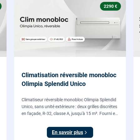
2290 €
Climatisation réversible monobloc
Olimpia Splendid Unico
Climatiseur réversible monobloc Olimpia Splendid
Unico, sans unité extérieure : deux grilles discrètes
en façade, R-32, classe A, jusqu'à 15 m². Fourni et
posé par nos chauffagistes, garantie 2 ans.
En savoir plus