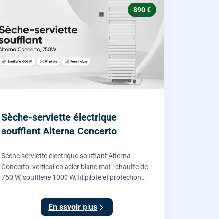
890 €
Sèche-serviette électrique
soufflant Alterna Concerto
Sèche-serviette électrique soufflant Alterna
Concerto, vertical en acier blanc mat : chauffe de
750 W, soufflerie 1000 W, fil pilote et protection
IP24, fourni et posé par nos chauffagistes et
électriciens.
En savoir plus