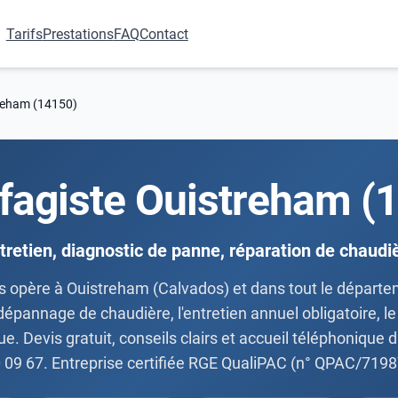
Tarifs
Prestations
FAQ
Contact
reham (14150)
fagiste Ouistreham (
tretien, diagnostic de panne, réparation de chaudi
és opère à Ouistreham (Calvados) et dans tout le départe
 dépannage de chaudière, l'entretien annuel obligatoire, l
e. Devis gratuit, conseils clairs et accueil téléphonique
 09 67. Entreprise certifiée RGE QualiPAC (n° QPAC/7198