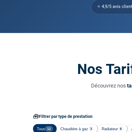
⭐ 4,9/5 avis clien
Nos Tari
Découvrez nos
ta
🧰
Filtrer par type de prestation
Tous
Chaudière à gaz
Radiateur
12
3
6