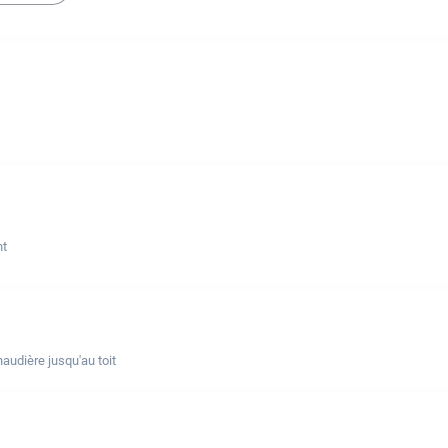
nt
udière jusqu'au toit