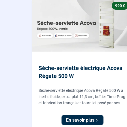
990 €
Sèche-serviette électrique Acova
Régate 500 W
Sèche-serviette électrique Acova Régate 500 W à
inertie fluide, extra-plat 11,3 cm, boîtier TimerProg
et fabrication française : fourni et posé par nos
chauffagistes, raccordement électrique aux
normes compris.
En savoir plus