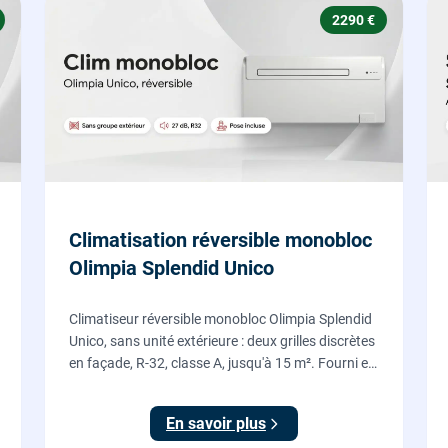
2290 €
Climatisation réversible monobloc
Olimpia Splendid Unico
Climatiseur réversible monobloc Olimpia Splendid
Unico, sans unité extérieure : deux grilles discrètes
en façade, R-32, classe A, jusqu'à 15 m². Fourni et
posé par nos chauffagistes, garantie 2 ans.
En savoir plus