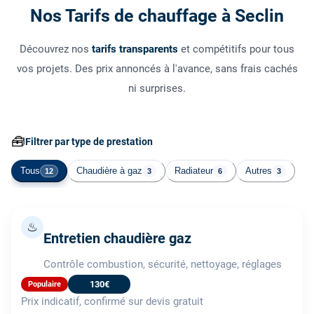
Nos Tarifs de chauffage à Seclin
Découvrez nos
tarifs transparents
et compétitifs pour tous
vos projets. Des prix annoncés à l'avance, sans frais cachés
ni surprises.
🧰
Filtrer par type de prestation
Tous
Chaudière à gaz
Radiateur
Autres
12
3
6
3
♨
Entretien chaudière gaz
Contrôle combustion, sécurité, nettoyage, réglages
130€
Populaire
Prix indicatif, confirmé sur devis gratuit