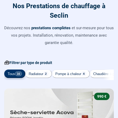
Nos Prestations de chauffage à
Seclin
Découvrez nos
prestations complètes
et sur-mesure pour tous
vos projets. Installation, rénovation, maintenance avec
garantie qualité.
🧰
Filtrer par type de produit
Tous
Radiateur
Pompe à chaleur
Chaudière à gaz
16
2
4
990 €