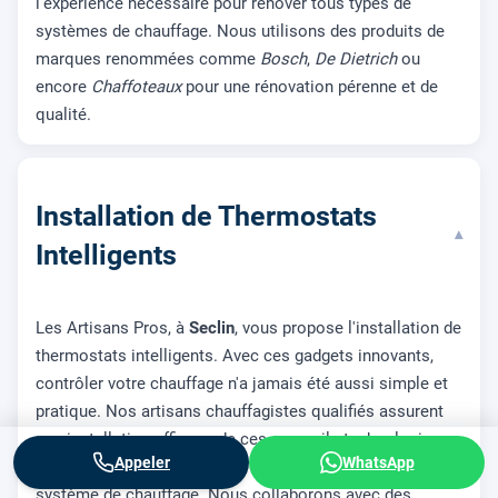
l'expérience nécessaire pour rénover tous types de
systèmes de chauffage. Nous utilisons des produits de
marques renommées comme
Bosch
,
De Dietrich
ou
encore
Chaffoteaux
pour une rénovation pérenne et de
qualité.
Installation de Thermostats
▾
Intelligents
Les Artisans Pros, à
Seclin
, vous propose l'installation de
thermostats intelligents. Avec ces gadgets innovants,
contrôler votre chauffage n'a jamais été aussi simple et
pratique. Nos artisans chauffagistes qualifiés assurent
une installation efficace de ces appareils technologiques,
Appeler
WhatsApp
vous permettant un contrôle sûr et précis de votre
système de chauffage. Nous collaborons avec des