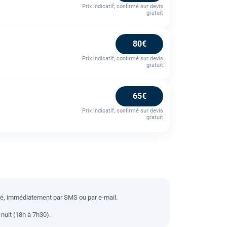
Prix indicatif, confirmé sur devis
gratuit
80€
Prix indicatif, confirmé sur devis
gratuit
65€
Prix indicatif, confirmé sur devis
gratuit
llé, immédiatement par SMS ou par e-mail.
nuit (18h à 7h30).