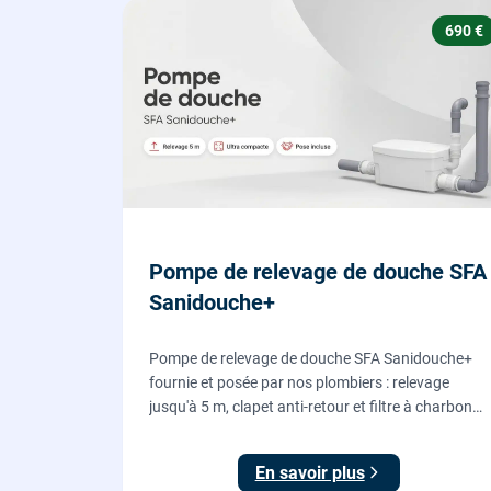
690 €
Pompe de relevage de douche SFA
Sanidouche+
Pompe de relevage de douche SFA Sanidouche+
fournie et posée par nos plombiers : relevage
jusqu'à 5 m, clapet anti-retour et filtre à charbon
actif anti-odeurs, pour évacuer une douche située
sous le niveau d'évacuation.
En savoir plus