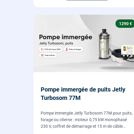
1290 €
Pompe immergée de puits Jetly
Turbosom 77M
Pompe immergée Jetly Turbosom 77M pour puits,
forage ou citerne : moteur 0,75 kW monophasé
230 V, coffret de démarrage et 15 m de câble
fournis. L'eau claire remontée vers l'arrosage ou la