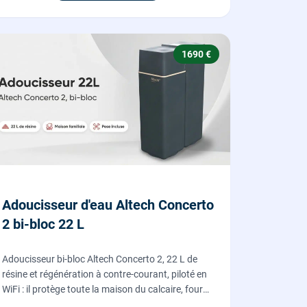
1690 €
Adoucisseur d'eau Altech Concerto
2 bi-bloc 22 L
Adoucisseur bi-bloc Altech Concerto 2, 22 L de
résine et régénération à contre-courant, piloté en
WiFi : il protège toute la maison du calcaire, fourni,
posé et mis en service par nos plombiers.