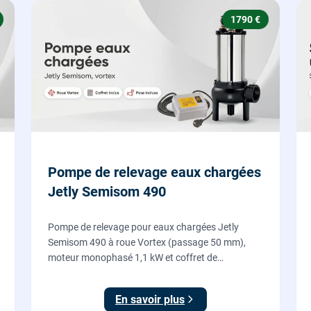
1790 €
Pompe de relevage eaux chargées
Jetly Semisom 490
Pompe de relevage pour eaux chargées Jetly
Semisom 490 à roue Vortex (passage 50 mm),
moteur monophasé 1,1 kW et coffret de
démarrage : l'évacuation des eaux usées d'un
sous-sol vers l'égout, fournie et posée par nos
En savoir plus
plombiers.