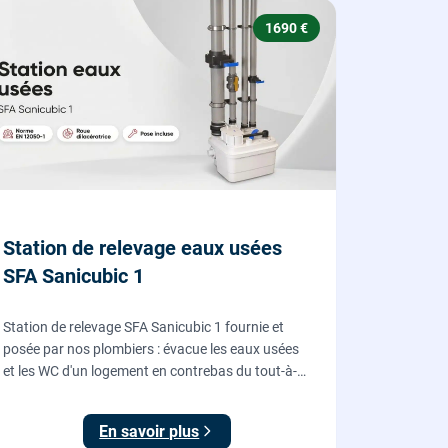
1690 €
Station de relevage eaux usées
SFA Sanicubic 1
Station de relevage SFA Sanicubic 1 fournie et
posée par nos plombiers : évacue les eaux usées
et les WC d'un logement en contrebas du tout-à-
l'égout, roue dilacératrice, norme EN 12050-1,
garantie 2 ans.
En savoir plus