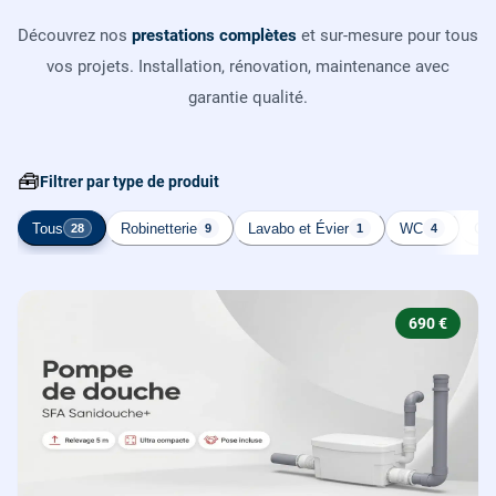
Découvrez nos
prestations complètes
et sur-mesure pour tous
vos projets. Installation, rénovation, maintenance avec
garantie qualité.
🧰
Filtrer par type de produit
Tous
Robinetterie
Lavabo et Évier
WC
Cha
28
9
1
4
690 €