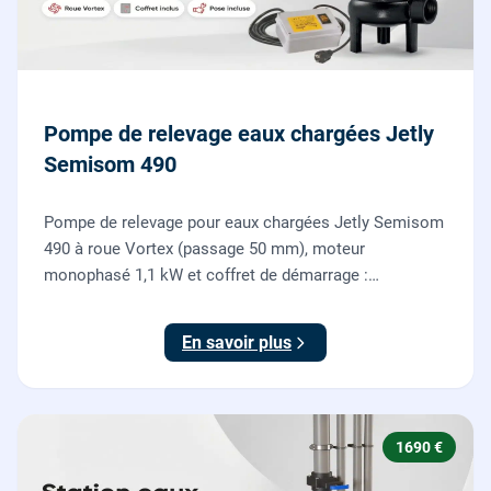
Pompe de relevage eaux chargées Jetly
Semisom 490
Pompe de relevage pour eaux chargées Jetly Semisom
490 à roue Vortex (passage 50 mm), moteur
monophasé 1,1 kW et coffret de démarrage :
l'évacuation des eaux usées d'un sous-sol vers l'égout,
fournie et posée par nos plombiers.
En savoir plus
1690 €