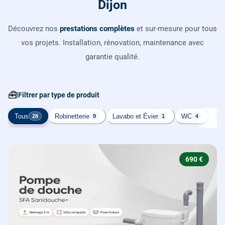
Dijon
Découvrez nos
prestations complètes
et sur-mesure pour tous
vos projets. Installation, rénovation, maintenance avec
garantie qualité.
🧰
Filtrer par type de produit
Tous
Robinetterie
Lavabo et Évier
WC
Cha
28
9
1
4
690 €