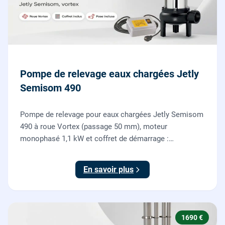
Pompe de relevage eaux chargées Jetly
Semisom 490
Pompe de relevage pour eaux chargées Jetly Semisom
490 à roue Vortex (passage 50 mm), moteur
monophasé 1,1 kW et coffret de démarrage :
l'évacuation des eaux usées d'un sous-sol vers l'égout,
fournie et posée par nos plombiers.
En savoir plus
1690 €