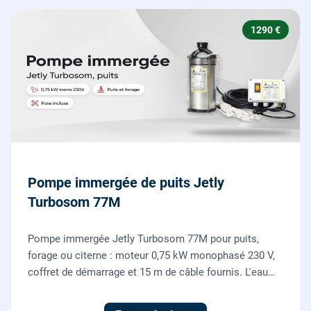
1290 €
Pompe immergée de puits Jetly
Turbosom 77M
Pompe immergée Jetly Turbosom 77M pour puits,
forage ou citerne : moteur 0,75 kW monophasé 230 V,
coffret de démarrage et 15 m de câble fournis. L'eau
claire remontée vers l'arrosage ou la maison, fournie
et posée par nos plombiers.