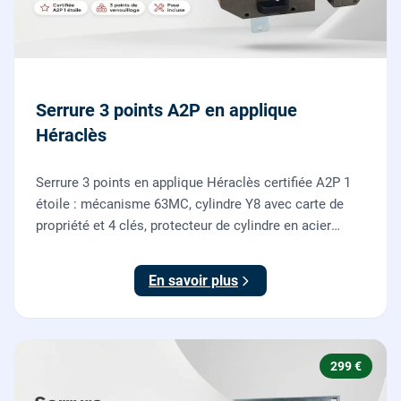
Serrure 3 points A2P en applique
Héraclès
Serrure 3 points en applique Héraclès certifiée A2P 1
étoile : mécanisme 63MC, cylindre Y8 avec carte de
propriété et 4 clés, protecteur de cylindre en acier
trempé. Fournie et posée par nos serruriers pour
renforcer une porte d'entrée existante.
En savoir plus
299 €