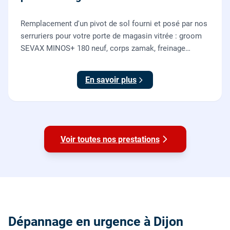
Remplacement d'un pivot de sol fourni et posé par nos
serruriers pour votre porte de magasin vitrée : groom
SEVAX MINOS+ 180 neuf, corps zamak, freinage
hydraulique et double action. Dépose, scellement au
sol, réglage et essais. 995 euros HT (1194 TTC).
En savoir plus
Voir toutes nos prestations
Dépannage en urgence à Dijon