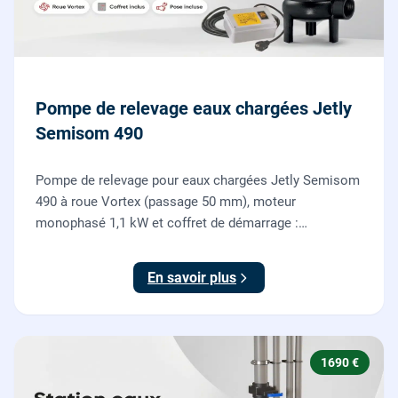
Pompe de relevage eaux chargées Jetly
Semisom 490
Pompe de relevage pour eaux chargées Jetly Semisom
490 à roue Vortex (passage 50 mm), moteur
monophasé 1,1 kW et coffret de démarrage :
l'évacuation des eaux usées d'un sous-sol vers l'égout,
fournie et posée par nos plombiers.
En savoir plus
1690 €