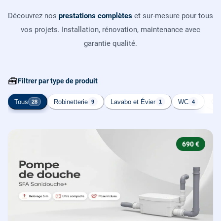
Découvrez nos
prestations complètes
et sur-mesure pour tous
vos projets. Installation, rénovation, maintenance avec
garantie qualité.
🧰
Filtrer par type de produit
Tous
Robinetterie
Lavabo et Évier
WC
Cha
28
9
1
4
690 €