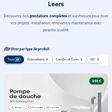
Leers
Découvrez nos
prestations complètes
et sur-mesure pour tous
vos projets. Installation, rénovation, maintenance avec
garantie qualité.
🧰
Filtrer par type de produit
Tous
Robinetterie
Lavabo et Évier
WC
Cha
28
9
1
4
690 €