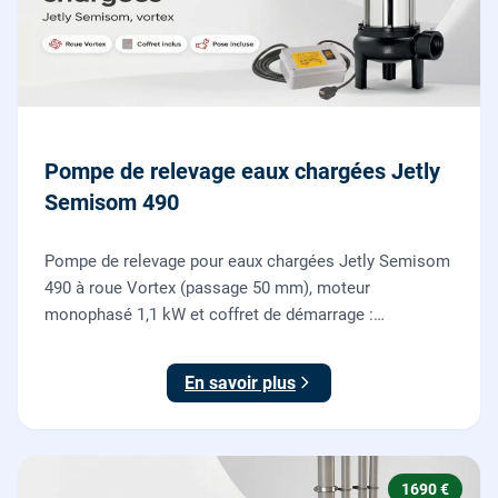
Pompe de relevage eaux chargées Jetly
Semisom 490
Pompe de relevage pour eaux chargées Jetly Semisom
490 à roue Vortex (passage 50 mm), moteur
monophasé 1,1 kW et coffret de démarrage :
l'évacuation des eaux usées d'un sous-sol vers l'égout,
fournie et posée par nos plombiers.
En savoir plus
1690 €