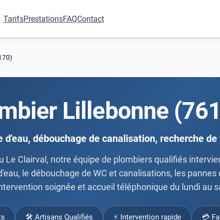
Tarifs
Prestations
FAQ
Contact
170)
mbier Lillebonne (76
e d'eau, débouchage de canalisation, recherche de 
u Le Clairval, notre équipe de plombiers qualifiés intervie
d'eau, le débouchage de WC et canalisations, les pannes de
, intervention soignée et accueil téléphonique du lundi au
ts
🛠 Artisans Qualifiés
⚡ Intervention rapide
💳 Fa