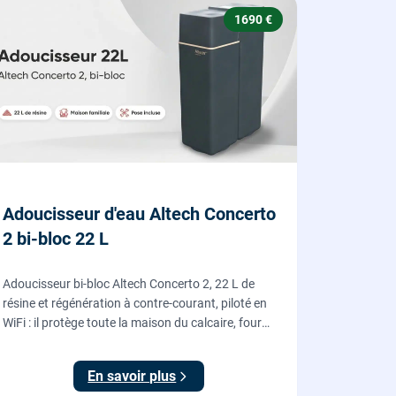
1690 €
Adoucisseur d'eau Altech Concerto
2 bi-bloc 22 L
Adoucisseur bi-bloc Altech Concerto 2, 22 L de
résine et régénération à contre-courant, piloté en
WiFi : il protège toute la maison du calcaire, fourni,
posé et mis en service par nos plombiers.
En savoir plus