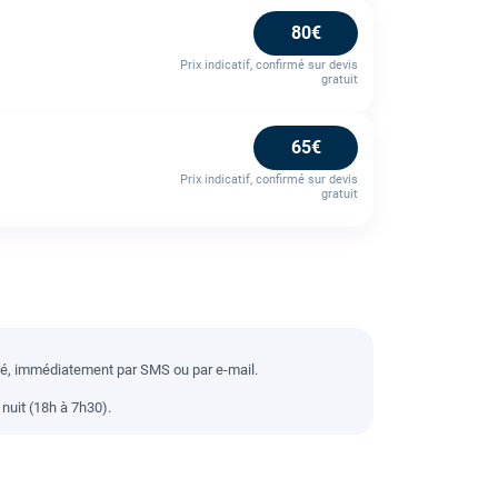
80€
Prix indicatif, confirmé sur devis
gratuit
65€
Prix indicatif, confirmé sur devis
gratuit
llé, immédiatement par SMS ou par e-mail.
nuit (18h à 7h30).