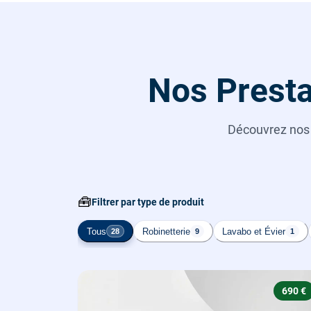
Nos Presta
Découvrez no
🧰
Filtrer par type de produit
Tous
Robinetterie
Lavabo et Évier
28
9
1
690 €