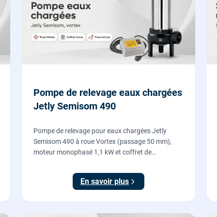
Pompe de relevage eaux chargées
Jetly Semisom 490
Pompe de relevage pour eaux chargées Jetly
Semisom 490 à roue Vortex (passage 50 mm),
moteur monophasé 1,1 kW et coffret de
démarrage : l'évacuation des eaux usées d'un
sous-sol vers l'égout, fournie et posée par nos
En savoir plus
plombiers.