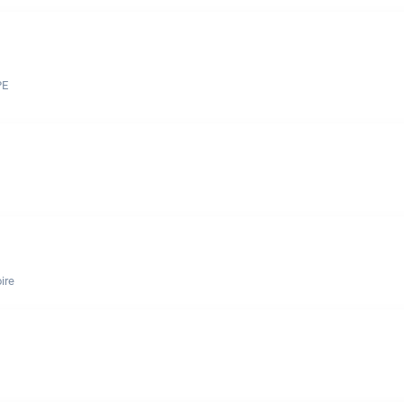
PE
ire