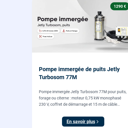
1290 €
Pompe immergée de puits Jetly
Turbosom 77M
Pompe immergée Jetly Turbosom 77M pour puits,
forage ou citerne : moteur 0,75 kW monophasé
230 V, coffret de démarrage et 15 m de câble
fournis. L'eau claire remontée vers l'arrosage ou la
maison, fournie et posée par nos plombiers.
En savoir plus