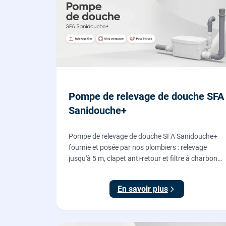
Pompe de relevage de douche SFA
Sanidouche+
Pompe de relevage de douche SFA Sanidouche+
fournie et posée par nos plombiers : relevage
jusqu'à 5 m, clapet anti-retour et filtre à charbon
actif anti-odeurs, pour évacuer une douche située
sous le niveau d'évacuation.
En savoir plus