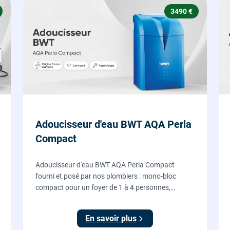
3490 €
Adoucisseur d'eau BWT AQA Perla
Compact
Adoucisseur d'eau BWT AQA Perla Compact
fourni et posé par nos plombiers : mono-bloc
compact pour un foyer de 1 à 4 personnes,
régénération proportionnelle économe en sel,
Origine France Garantie. Protégez toute la maison
En savoir plus
du calcaire.