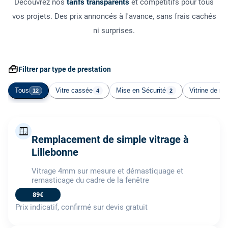
Découvrez nos
tarifs transparents
et compétitifs pour tous
vos projets. Des prix annoncés à l'avance, sans frais cachés
ni surprises.
🧰
Filtrer par type de prestation
Tous
Vitre cassée
Mise en Sécurité
Vitrine de m
12
4
2
🪟
Remplacement de simple vitrage à
Lillebonne
Vitrage 4mm sur mesure et démastiquage et
remasticage du cadre de la fenêtre
89€
Prix indicatif, confirmé sur devis gratuit