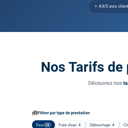
⭐ 4,9/5 avis clien
Nos Tarifs de
Découvrez nos
ta
🧰
Filtrer par type de prestation
Tous
Fuite d'eau
Débouchage
Ch
23
3
4