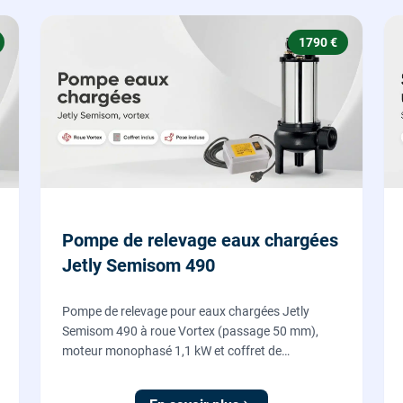
1790 €
Pompe de relevage eaux chargées
Jetly Semisom 490
Pompe de relevage pour eaux chargées Jetly
Semisom 490 à roue Vortex (passage 50 mm),
moteur monophasé 1,1 kW et coffret de
démarrage : l'évacuation des eaux usées d'un
sous-sol vers l'égout, fournie et posée par nos