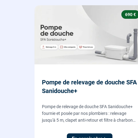
690 €
Pompe de relevage de douche SFA
Sanidouche+
Pompe de relevage de douche SFA Sanidouche+
fournie et posée par nos plombiers : relevage
jusqu'à 5 m, clapet anti-retour et filtre à charbon
actif anti-odeurs, pour évacuer une douche située
sous le niveau d'évacuation.