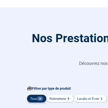
Nos Prestatio
Découvrez no
🧰
Filtrer par type de produit
Tous
Robinetterie
Lavabo et Évier
28
9
1