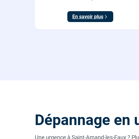
fournis. L'eau claire remontée vers l'arrosage ou la
maison, fournie et posée par nos plombiers.
En savoir plus
Dépannage en 
Une urgence à Saint-Amand-les-Eaux ? Plus