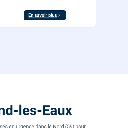
posé et mis en service par nos plombiers.
En savoir plus
nd-les-Eaux
sés en urgence dans le Nord (59) pour