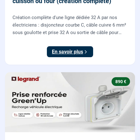
cuisson ou four (création complète)
Création complète d'une ligne dédiée 32 A par nos
électriciens : disjoncteur courbe C, câble cuivre 6 mm²
sous goulotte et prise 32 A ou sortie de câble pour
votre plaque de cuisson ou votre four, conforme NF C
15-100.
En savoir plus
890 €