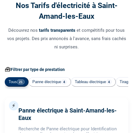
Nos Tarifs d'électricité à Saint-
Amand-les-Eaux
Découvrez nos
tarifs transparents
et compétitifs pour tous
vos projets. Des prix annoncés à l'avance, sans frais cachés
ni surprises.
🧰
Filtrer par type de prestation
Tous
Panne électrique
Tableau électrique
Tirage 
21
4
4
⚡
Panne électrique à Saint-Amand-les-
Eaux
Recherche de Panne électrique pour Identification