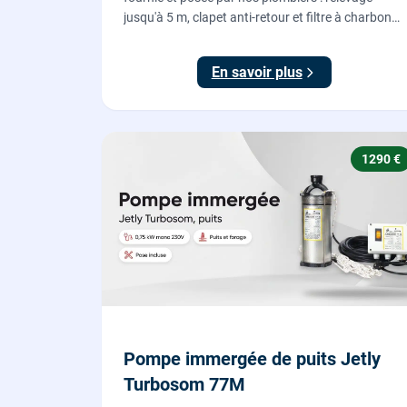
jusqu'à 5 m, clapet anti-retour et filtre à charbon
actif anti-odeurs, pour évacuer une douche située
sous le niveau d'évacuation.
En savoir plus
1290 €
Pompe immergée de puits Jetly
Turbosom 77M