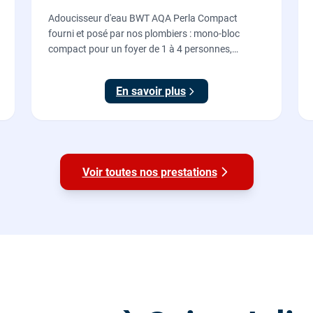
Adoucisseur d'eau BWT AQA Perla Compact
fourni et posé par nos plombiers : mono-bloc
compact pour un foyer de 1 à 4 personnes,
régénération proportionnelle économe en sel,
Origine France Garantie. Protégez toute la maison
En savoir plus
du calcaire.
Voir toutes nos prestations