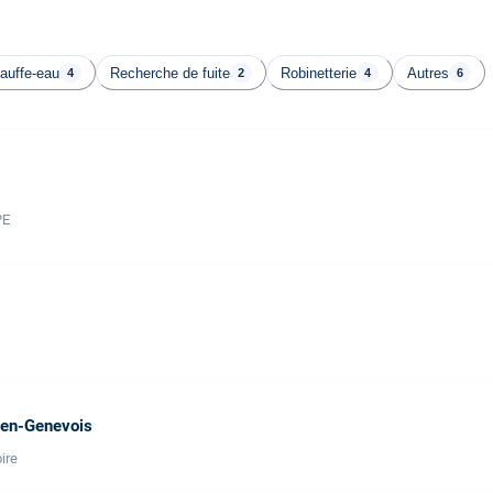
auffe-eau
Recherche de fuite
Robinetterie
Autres
4
2
4
6
PE
-en-Genevois
ire