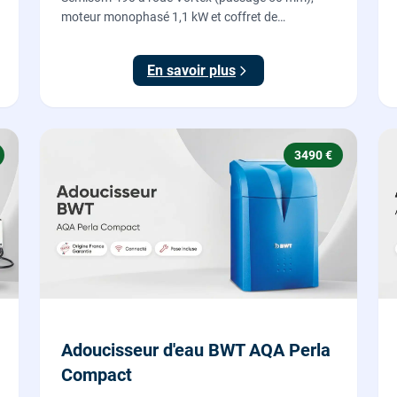
moteur monophasé 1,1 kW et coffret de
démarrage : l'évacuation des eaux usées d'un
sous-sol vers l'égout, fournie et posée par nos
En savoir plus
plombiers.
3490 €
Adoucisseur d'eau BWT AQA Perla
Compact