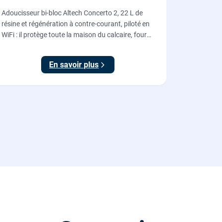
Adoucisseur bi-bloc Altech Concerto 2, 22 L de
résine et régénération à contre-courant, piloté en
WiFi : il protège toute la maison du calcaire, fourni,
posé et mis en service par nos plombiers.
En savoir plus