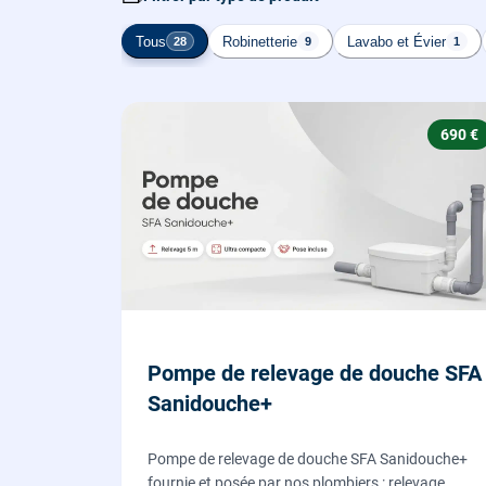
Tous
Robinetterie
Lavabo et Évier
28
9
1
690 €
Pompe de relevage de douche SFA
Sanidouche+
Pompe de relevage de douche SFA Sanidouche+
fournie et posée par nos plombiers : relevage