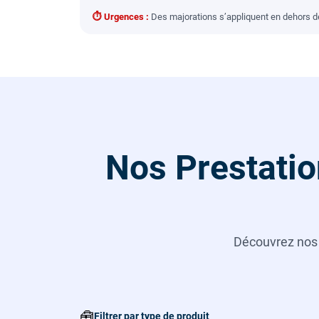
⏱ Urgences :
Des majorations s’appliquent en dehors des
Nos Prestatio
Découvrez no
🧰
Filtrer par type de produit