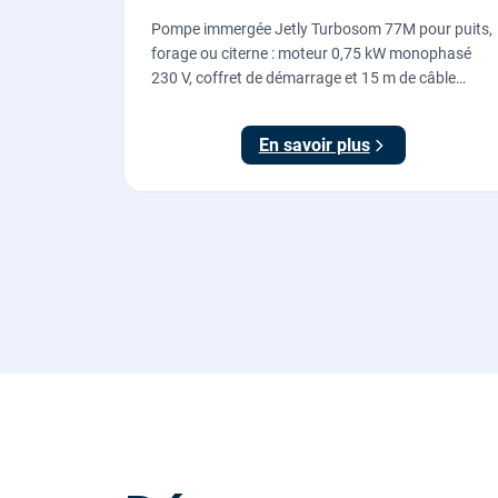
Pompe immergée Jetly Turbosom 77M pour puits,
forage ou citerne : moteur 0,75 kW monophasé
230 V, coffret de démarrage et 15 m de câble
fournis. L'eau claire remontée vers l'arrosage ou la
maison, fournie et posée par nos plombiers.
En savoir plus