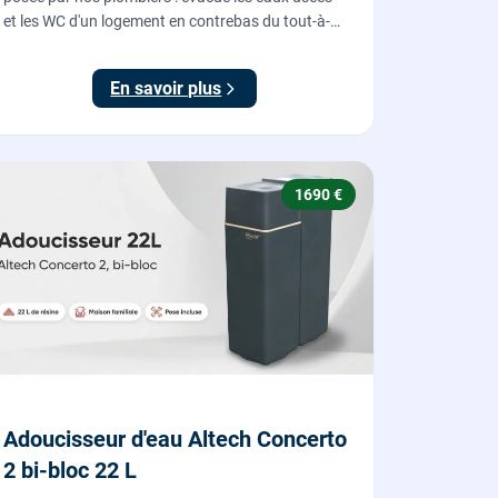
et les WC d'un logement en contrebas du tout-à-
l'égout, roue dilacératrice, norme EN 12050-1,
garantie 2 ans.
En savoir plus
1690 €
Adoucisseur d'eau Altech Concerto
2 bi-bloc 22 L