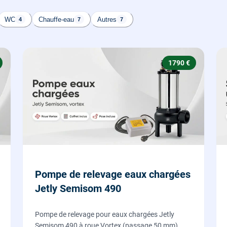
WC
Chauffe-eau
Autres
4
7
7
1790 €
Pompe de relevage eaux chargées
Jetly Semisom 490
Pompe de relevage pour eaux chargées Jetly
Semisom 490 à roue Vortex (passage 50 mm),