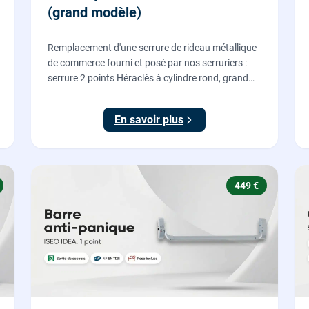
(grand modèle)
Remplacement d'une serrure de rideau métallique
de commerce fourni et posé par nos serruriers :
serrure 2 points Héraclès à cylindre rond, grand
modèle, coffre 155 x 55 mm, adaptation de la
tringle plate et réglage des deux points de
En savoir plus
verrouillage.
449 €