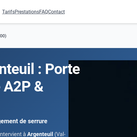
Tarifs
Prestations
FAQ
Contact
100)
nteuil : Porte
e A2P &
gement de serrure
intervient à
Argenteuil
(Val-