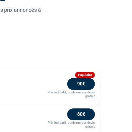
es prix annoncés à
Populaire
90€
Prix indicatif, confirmé sur devis
gratuit
80€
Prix indicatif, confirmé sur devis
gratuit