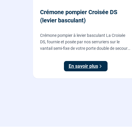
Crémone pompier Croisée DS
(levier basculant)
Crémone pompier à levier basculant La Croisée
DS, fournie et posée par nos serruriers sur le
vantail semi-fixe de votre porte double de secours
: tringles ajustées, gâches haute et basse réglées,
ouverture testée.
En savoir plus