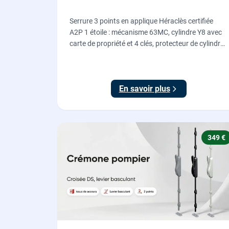
Serrure 3 points en applique Héraclès certifiée
A2P 1 étoile : mécanisme 63MC, cylindre Y8 avec
carte de propriété et 4 clés, protecteur de cylindre
en acier trempé. Fournie et posée par nos
serruriers pour renforcer une porte d'entrée
existante.
En savoir plus
349 €