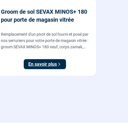
Groom de sol SEVAX MINOS+ 180
pour porte de magasin vitrée
Remplacement d'un pivot de sol fourni et posé par
nos serruriers pour votre porte de magasin vitrée :
groom SEVAX MINOS+ 180 neuf, corps zamak,
freinage hydraulique et double action. Dépose,
scellement au sol, réglage et essais. 995 euros HT
En savoir plus
(1194 TTC).