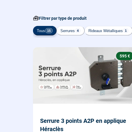
🧰
Filtrer par type de produit
Tous
Serrures
Rideaux Métalliques
15
4
1
595 €
Serrure 3 points A2P en applique
Héraclès