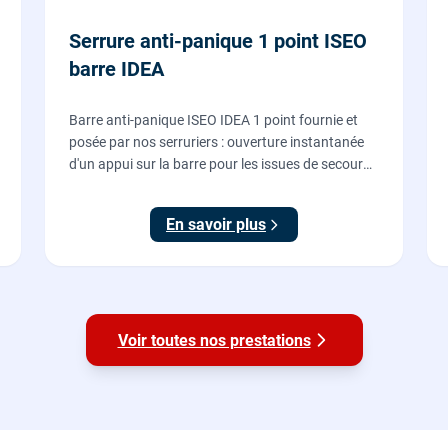
Serrure anti-panique 1 point ISEO
barre IDEA
Barre anti-panique ISEO IDEA 1 point fournie et
posée par nos serruriers : ouverture instantanée
d'un appui sur la barre pour les issues de secours
d'ERP et de commerces, conforme à la norme NF
EN 1125.
En savoir plus
Voir toutes nos prestations