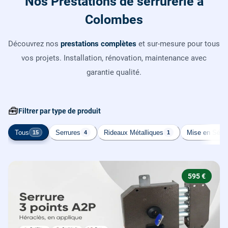
Nos Prestations de serrurerie à
Colombes
Découvrez nos
prestations complètes
et sur-mesure pour tous
vos projets. Installation, rénovation, maintenance avec
garantie qualité.
🧰
Filtrer par type de produit
Tous
Serrures
Rideaux Métalliques
Mise en Sécur
15
4
1
595 €