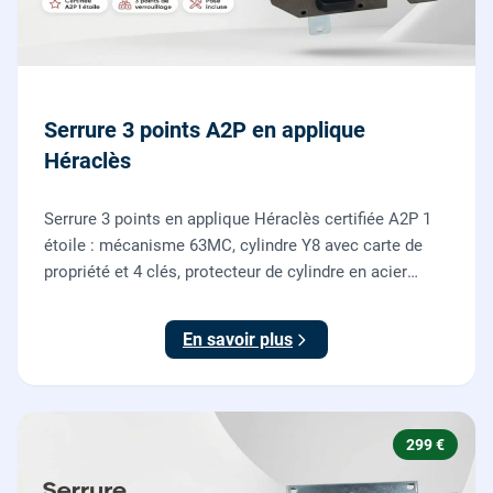
Serrure 3 points A2P en applique
Héraclès
Serrure 3 points en applique Héraclès certifiée A2P 1
étoile : mécanisme 63MC, cylindre Y8 avec carte de
propriété et 4 clés, protecteur de cylindre en acier
trempé. Fournie et posée par nos serruriers pour
renforcer une porte d'entrée existante.
En savoir plus
299 €