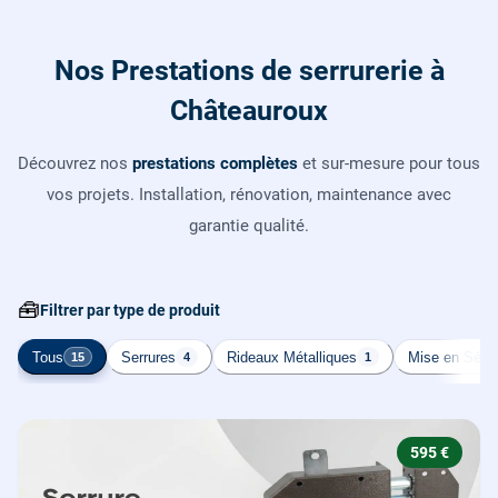
Nos Prestations de serrurerie à
Châteauroux
Découvrez nos
prestations complètes
et sur-mesure pour tous
vos projets. Installation, rénovation, maintenance avec
garantie qualité.
🧰
Filtrer par type de produit
Tous
Serrures
Rideaux Métalliques
Mise en Sécur
15
4
1
595 €