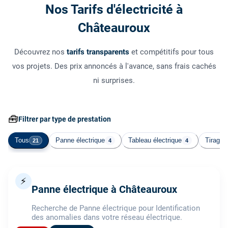
Nos Tarifs d'électricité à
Châteauroux
Découvrez nos
tarifs transparents
et compétitifs pour tous
vos projets. Des prix annoncés à l'avance, sans frais cachés
ni surprises.
🧰
Filtrer par type de prestation
Tous
Panne électrique
Tableau électrique
Tirage 
21
4
4
⚡
Panne électrique à Châteauroux
Recherche de Panne électrique pour Identification
des anomalies dans votre réseau électrique.