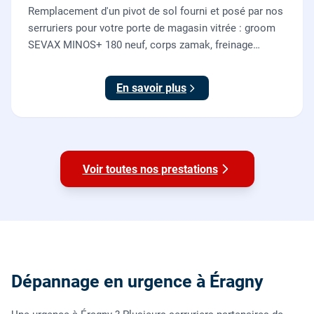
Remplacement d'un pivot de sol fourni et posé par nos
serruriers pour votre porte de magasin vitrée : groom
SEVAX MINOS+ 180 neuf, corps zamak, freinage
hydraulique et double action. Dépose, scellement au
sol, réglage et essais. 995 euros HT (1194 TTC).
En savoir plus
Voir toutes nos prestations
Dépannage en urgence à Éragny