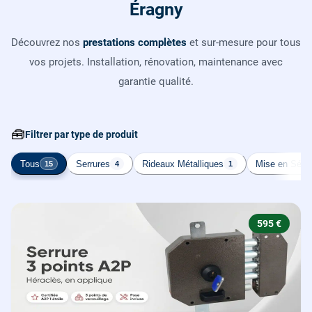
Éragny
Découvrez nos
prestations complètes
et sur-mesure pour tous
vos projets. Installation, rénovation, maintenance avec
garantie qualité.
🧰
Filtrer par type de produit
Tous
Serrures
Rideaux Métalliques
Mise en Sécur
15
4
1
595 €