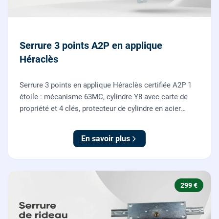
Serrure 3 points A2P en applique
Héraclès
Serrure 3 points en applique Héraclès certifiée A2P 1
étoile : mécanisme 63MC, cylindre Y8 avec carte de
propriété et 4 clés, protecteur de cylindre en acier
trempé. Fournie et posée par nos serruriers pour
renforcer une porte d'entrée existante.
En savoir plus
299 €