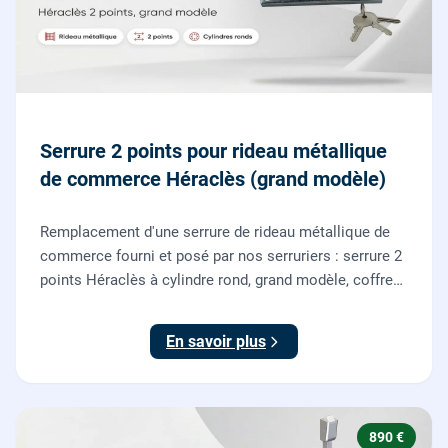
Serrure 2 points pour rideau métallique
de commerce Héraclès (grand modèle)
Remplacement d'une serrure de rideau métallique de
commerce fourni et posé par nos serruriers : serrure 2
points Héraclès à cylindre rond, grand modèle, coffre
155 x 55 mm, adaptation de la tringle plate et réglage
des deux points de verrouillage.
En savoir plus
890 €