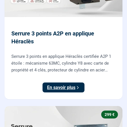
Serrure 3 points A2P en applique
Héraclès
Serrure 3 points en applique Héraclès certifiée A2P 1
étoile : mécanisme 63MC, cylindre Y8 avec carte de
propriété et 4 clés, protecteur de cylindre en acier
trempé. Fournie et posée par nos serruriers pour
renforcer une porte d'entrée existante.
En savoir plus
299 €