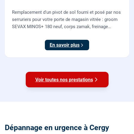
Remplacement d'un pivot de sol fourni et posé par nos
serruriers pour votre porte de magasin vitrée : groom
SEVAX MINOS+ 180 neuf, corps zamak, freinage
hydraulique et double action. Dépose, scellement au
sol, réglage et essais. 995 euros HT (1194 TTC).
En savoir plus
Voir toutes nos prestations
Dépannage en urgence à Cergy