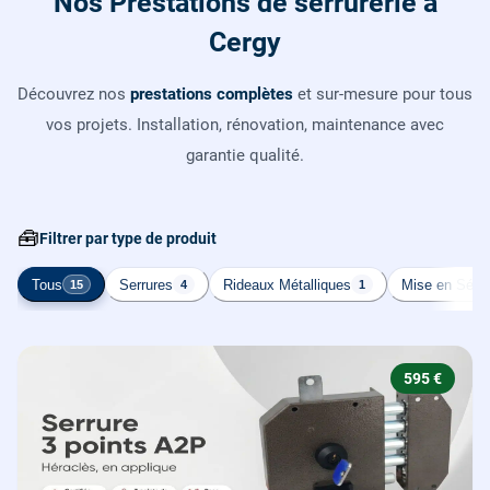
Nos Prestations de serrurerie à
Cergy
Découvrez nos
prestations complètes
et sur-mesure pour tous
vos projets. Installation, rénovation, maintenance avec
garantie qualité.
🧰
Filtrer par type de produit
Tous
Serrures
Rideaux Métalliques
Mise en Sécur
15
4
1
595 €