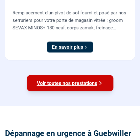
Remplacement d'un pivot de sol fourni et posé par nos
serruriers pour votre porte de magasin vitrée : groom
SEVAX MINOS+ 180 neuf, corps zamak, freinage
hydraulique et double action. Dépose, scellement au
sol, réglage et essais. 995 euros HT (1194 TTC).
En savoir plus
Voir toutes nos prestations
Dépannage en urgence à Guebwiller