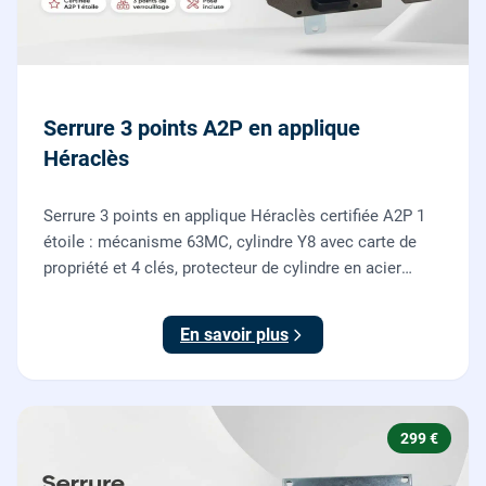
Serrure 3 points A2P en applique
Héraclès
Serrure 3 points en applique Héraclès certifiée A2P 1
étoile : mécanisme 63MC, cylindre Y8 avec carte de
propriété et 4 clés, protecteur de cylindre en acier
trempé. Fournie et posée par nos serruriers pour
renforcer une porte d'entrée existante.
En savoir plus
299 €