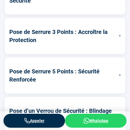
Sécurité
Pose de Serrure 3 Points : Accroître la
▾
Protection
Pose de Serrure 5 Points : Sécurité
▾
Renforcée
Pose d’un Verrou de Sécurité : Blindage
▾
Complémentaire
Appeler
WhatsApp