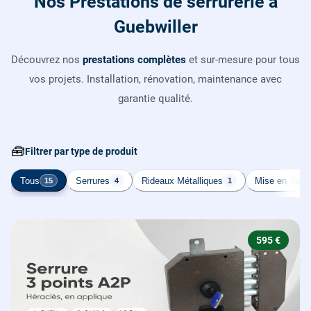
Nos Prestations de serrurerie à
Guebwiller
Découvrez nos
prestations complètes
et sur-mesure pour tous
vos projets. Installation, rénovation, maintenance avec
garantie qualité.
🧰
Filtrer par type de produit
Tous
Serrures
Rideaux Métalliques
Mise en Sécur
15
4
1
595 €