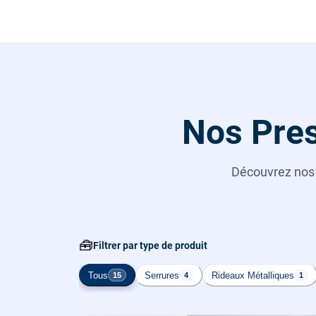
Nos Pres
Découvrez no
🧰
Filtrer par type de produit
Tous
Serrures
Rideaux Métalliques
15
4
1