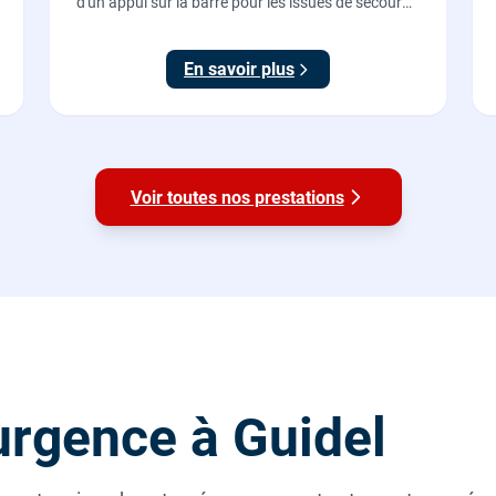
d'un appui sur la barre pour les issues de secours
d'ERP et de commerces, conforme à la norme NF
EN 1125.
En savoir plus
Voir toutes nos prestations
rgence à Guidel