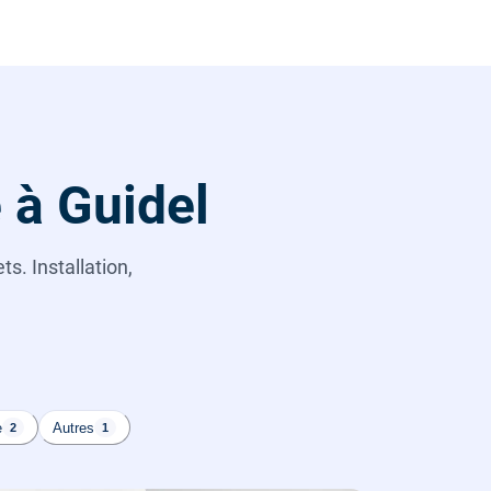
 à Guidel
s. Installation,
e
Autres
2
1