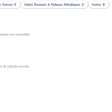
 Serrure
Volets Roulants & Rideaux Métalliques
Autres
4
2
8
laquée non verrouillée.
t de cylindre ensuite