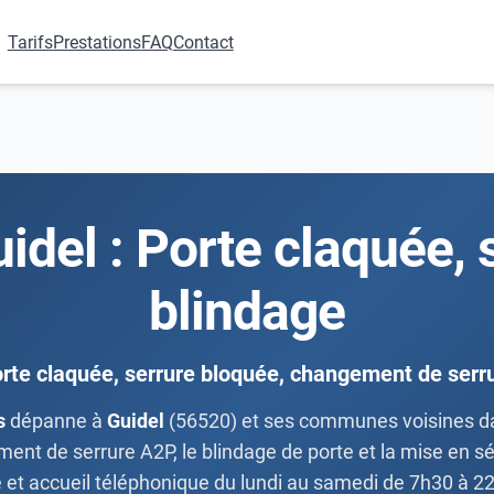
Tarifs
Prestations
FAQ
Contact
uidel : Porte claquée,
blindage
rte claquée, serrure bloquée, changement de serr
s
dépanne à
Guidel
(56520) et ses communes voisines dan
ent de serrure A2P, le blindage de porte et la mise en séc
e et accueil téléphonique du lundi au samedi de 7h30 à 2