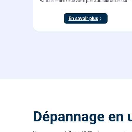
vantail semi-fixe de votre porte double de secours
: tringles ajustées, gâches haute et basse réglées,
ouverture testée.
En savoir plus
Dépannage en u