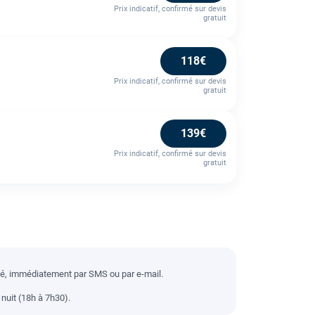
Prix indicatif, confirmé sur devis
gratuit
118€
Prix indicatif, confirmé sur devis
gratuit
139€
Prix indicatif, confirmé sur devis
gratuit
llé, immédiatement par SMS ou par e-mail.
nuit (18h à 7h30).