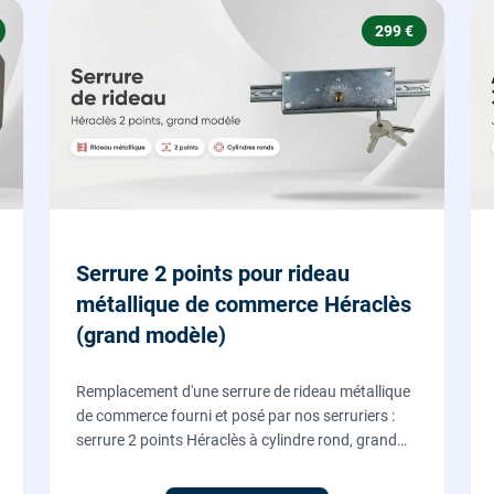
299 €
Serrure 2 points pour rideau
métallique de commerce Héraclès
(grand modèle)
Remplacement d'une serrure de rideau métallique
de commerce fourni et posé par nos serruriers :
serrure 2 points Héraclès à cylindre rond, grand
modèle, coffre 155 x 55 mm, adaptation de la
tringle plate et réglage des deux points de