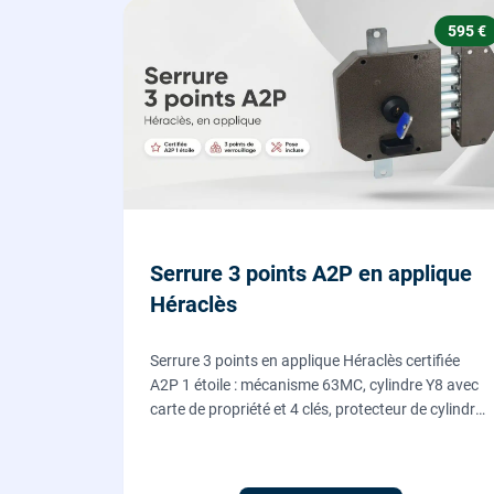
595 €
Serrure 3 points A2P en applique
Héraclès
Serrure 3 points en applique Héraclès certifiée
A2P 1 étoile : mécanisme 63MC, cylindre Y8 avec
carte de propriété et 4 clés, protecteur de cylindre
en acier trempé. Fournie et posée par nos
serruriers pour renforcer une porte d'entrée
existante.