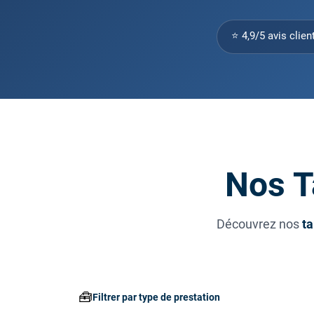
⭐ 4,9/5 avis clien
Nos T
Découvrez nos
ta
🧰
Filtrer par type de prestation