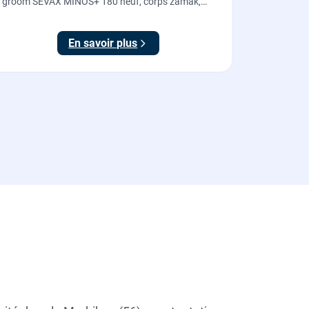
groom SEVAX MINOS+ 180 neuf, corps zamak,
freinage hydraulique et double action. Dépose,
scellement au sol, réglage et essais. 995 euros HT
En savoir plus
(1194 TTC).