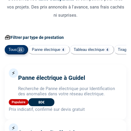
vos projets. Des prix annoncés à l'avance, sans frais cachés
ni surprises.
🧰
Filtrer par type de prestation
Tous
Panne électrique
Tableau électrique
Tirage 
21
4
4
⚡
Panne électrique à Guidel
Recherche de Panne électrique pour Identification
des anomalies dans votre réseau électrique.
80€
Populaire
Prix indicatif, confirmé sur devis gratuit
⚡