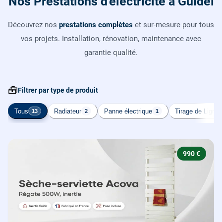
Nos Prestations d'électricité à Guidel
Découvrez nos
prestations complètes
et sur-mesure pour tous
vos projets. Installation, rénovation, maintenance avec
garantie qualité.
🧰
Filtrer par type de produit
Tous
Radiateur
Panne électrique
Tirage de Ligne
13
2
1
990 €