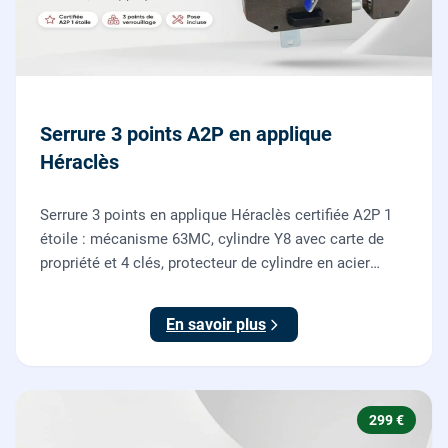
Serrure 3 points A2P en applique
Héraclès
Serrure 3 points en applique Héraclès certifiée A2P 1
étoile : mécanisme 63MC, cylindre Y8 avec carte de
propriété et 4 clés, protecteur de cylindre en acier
trempé. Fournie et posée par nos serruriers pour
renforcer une porte d'entrée existante.
En savoir plus
299 €