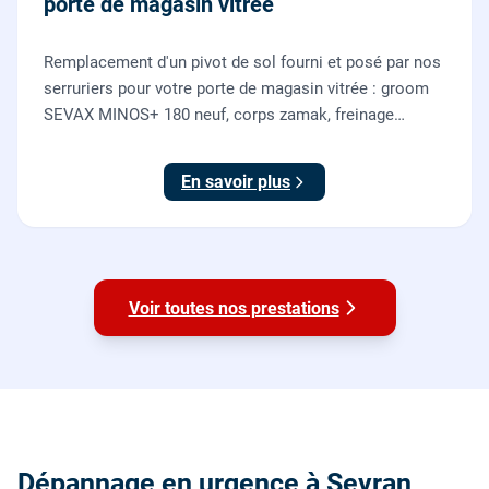
porte de magasin vitrée
Remplacement d'un pivot de sol fourni et posé par nos
serruriers pour votre porte de magasin vitrée : groom
SEVAX MINOS+ 180 neuf, corps zamak, freinage
hydraulique et double action. Dépose, scellement au
sol, réglage et essais. 995 euros HT (1194 TTC).
En savoir plus
Voir toutes nos prestations
Dépannage en urgence à Sevran