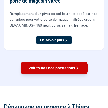
porte de magasin vitrée
Remplacement d'un pivot de sol fourni et posé par nos
serruriers pour votre porte de magasin vitrée : groom
SEVAX MINOS+ 180 neuf, corps zamak, freinage
hydraulique et double action. Dépose, scellement au
sol, réglage et essais. 995 euros HT (1194 TTC).
En savoir plus
Voir toutes nos prestations
Dépannage en urgence à Thiers