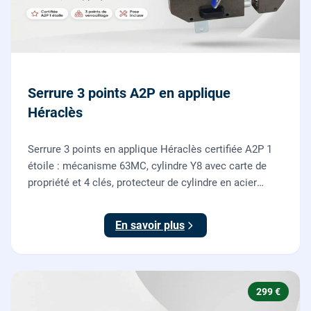
Serrure 3 points A2P en applique
Héraclès
Serrure 3 points en applique Héraclès certifiée A2P 1
étoile : mécanisme 63MC, cylindre Y8 avec carte de
propriété et 4 clés, protecteur de cylindre en acier
trempé. Fournie et posée par nos serruriers pour
renforcer une porte d'entrée existante.
En savoir plus
299 €