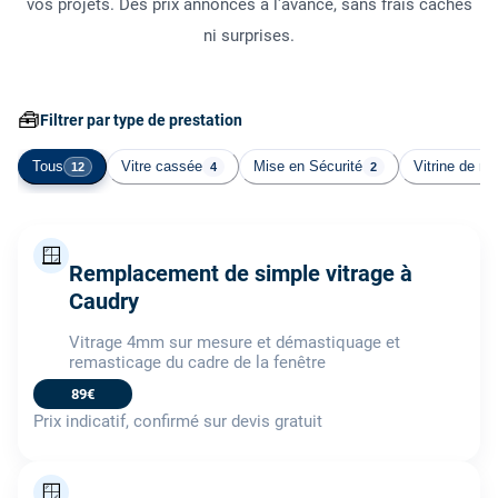
vos projets. Des prix annoncés à l'avance, sans frais cachés
ni surprises.
🧰
Filtrer par type de prestation
Tous
Vitre cassée
Mise en Sécurité
Vitrine de m
12
4
2
🪟
Remplacement de simple vitrage à
Caudry
Vitrage 4mm sur mesure et démastiquage et
remasticage du cadre de la fenêtre
89€
Prix indicatif, confirmé sur devis gratuit
🪟