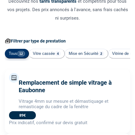
Découvrez nos
tarifs transparents
et compétitifs pour tous
vos projets. Des prix annoncés à l'avance, sans frais cachés
ni surprises.
🧰
Filtrer par type de prestation
Tous
Vitre cassée
Mise en Sécurité
Vitrine de m
12
4
2
🪟
Remplacement de simple vitrage à
Eaubonne
Vitrage 4mm sur mesure et démastiquage et
remasticage du cadre de la fenêtre
89€
Prix indicatif, confirmé sur devis gratuit