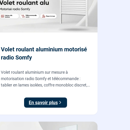
Volet roulant aluminium motorisé
radio Somfy
Volet roulant aluminium sur mesure à
motorisation radio Somfy et télécommande :
tablier en lames isolées, coffre monobloc discret,
fourni et posé par nos vitriers pour vos fenêtres,
portes-fenêtres et baies coulissantes.
En savoir plus