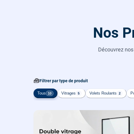
Nos Pr
Découvrez no
🧰
Filtrer par type de produit
Tous
Vitrages
Volets Roulants
Po
10
5
2