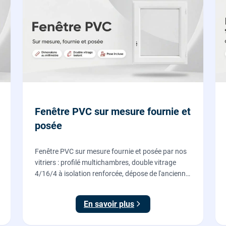
Fenêtre PVC sur mesure fournie et
posée
Fenêtre PVC sur mesure fournie et posée par nos
vitriers : profilé multichambres, double vitrage
4/16/4 à isolation renforcée, dépose de l'ancienne
menuiserie et finitions comprises. À partir de 690
€ TTC posée, TVA 10 %.
En savoir plus