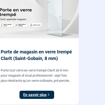
Porte de magasin en verre trempé
Clarit (Saint-Gobain, 8 mm)
Porte tout verre en verre trempé Clarit de 8 mm
pour magasin et local professionnel : sept fois
plus résistante qu'un verre ordinaire, pré-percée
pour serrure et paumelles, fournie et posée par
nos vitriers avec sa quincaillerie (pivots, serrure,
En savoir plus
poignée).