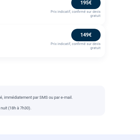
195€
Prix indicatif, confirmé sur devis
gratuit
149€
Prix indicatif, confirmé sur devis
gratuit
llé, immédiatement par SMS ou par e-mail.
nuit (18h à 7h30).