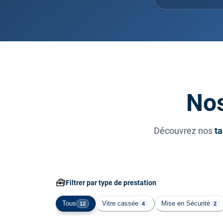
Nos
Découvrez nos
ta
🧰
Filtrer par type de prestation
Tous
Vitre cassée
Mise en Sécurité
12
4
2