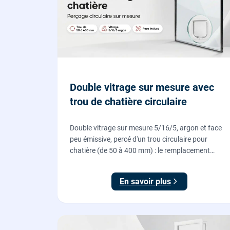
Double vitrage sur mesure avec
trou de chatière circulaire
Double vitrage sur mesure 5/16/5, argon et face
peu émissive, percé d'un trou circulaire pour
chatière (de 50 à 400 mm) : le remplacement
propre pour installer une chatière sur un vitrage,
fourni et posé par nos vitriers.
En savoir plus