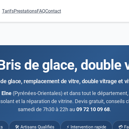
Tarifs
Prestations
FAQ
Contact
 Bris de glace, double 
 de glace, remplacement de vitre, double vitrage et vi
à
Elne
(Pyrénées-Orientales) et dans tout le département, 
solant et la réparation de vitrine. Devis gratuit, conseils 
samedi de 7h30 à 22h au
09 72 10 09 68
.
ts
🛠 Artisans Qualifiés
⚡ Intervention rapide
💳 Fa