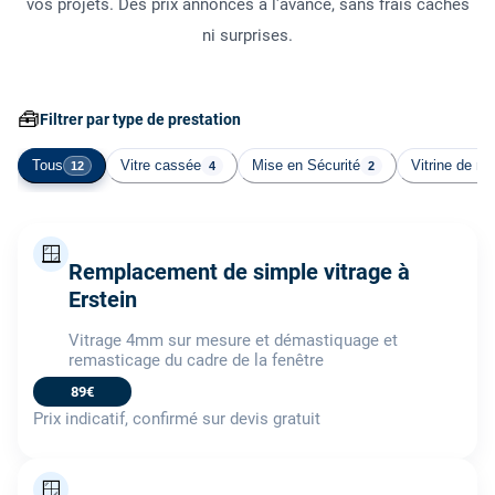
vos projets. Des prix annoncés à l'avance, sans frais cachés
ni surprises.
🧰
Filtrer par type de prestation
Tous
Vitre cassée
Mise en Sécurité
Vitrine de m
12
4
2
🪟
Remplacement de simple vitrage à
Erstein
Vitrage 4mm sur mesure et démastiquage et
remasticage du cadre de la fenêtre
89€
Prix indicatif, confirmé sur devis gratuit
🪟