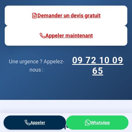
Demander un devis gratuit
Appeler maintenant
09 72 10 09
Une urgence ? Appelez-
65
nous :
Appeler
WhatsApp
Questions fréquentes sur nos