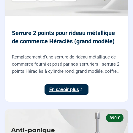
Serrure 2 points pour rideau métallique
de commerce Héraclès (grand modèle)
Remplacement d'une serrure de rideau métallique de
commerce fourni et posé par nos serruriers : serrure 2
points Héraclès à cylindre rond, grand modèle, coffre
155 x 55 mm, adaptation de la tringle plate et réglage
des deux points de verrouillage.
En savoir plus
890 €