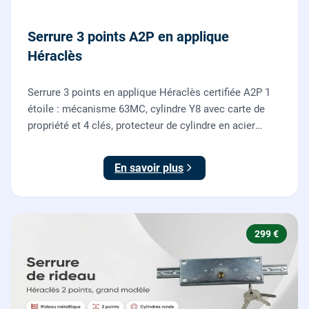
Serrure 3 points A2P en applique
Héraclès
Serrure 3 points en applique Héraclès certifiée A2P 1
étoile : mécanisme 63MC, cylindre Y8 avec carte de
propriété et 4 clés, protecteur de cylindre en acier
trempé. Fournie et posée par nos serruriers pour
renforcer une porte d'entrée existante.
En savoir plus
299 €