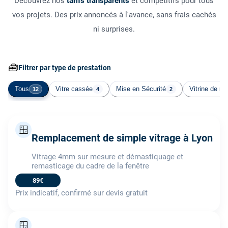
Découvrez nos
tarifs transparents
et compétitifs pour tous
vos projets. Des prix annoncés à l'avance, sans frais cachés
ni surprises.
🧰
Filtrer par type de prestation
Tous
Vitre cassée
Mise en Sécurité
Vitrine de m
12
4
2
🪟
Remplacement de simple vitrage à Lyon
Vitrage 4mm sur mesure et démastiquage et
remasticage du cadre de la fenêtre
89€
Prix indicatif, confirmé sur devis gratuit
🪟