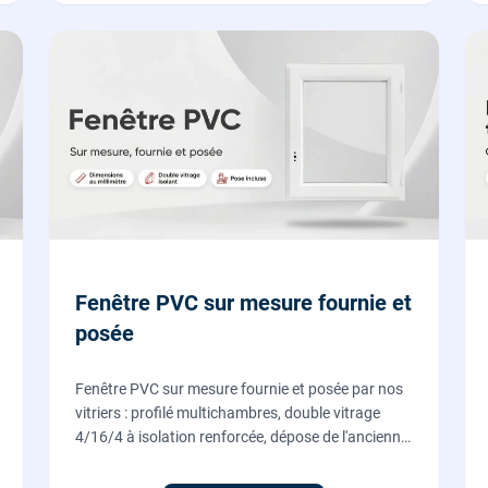
Fenêtre PVC sur mesure fournie et
posée
Fenêtre PVC sur mesure fournie et posée par nos
vitriers : profilé multichambres, double vitrage
4/16/4 à isolation renforcée, dépose de l'ancienne
menuiserie et finitions comprises. À partir de 690
€ TTC posée, TVA 10 %.