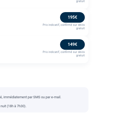
gratuit
195€
Prix indicatif, confirmé sur devis
gratuit
149€
Prix indicatif, confirmé sur devis
gratuit
llé, immédiatement par SMS ou par e-mail.
nuit (18h à 7h30).