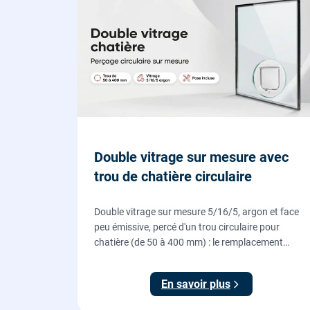
Double vitrage sur mesure avec
trou de chatière circulaire
Double vitrage sur mesure 5/16/5, argon et face
peu émissive, percé d'un trou circulaire pour
chatière (de 50 à 400 mm) : le remplacement
propre pour installer une chatière sur un vitrage,
fourni et posé par nos vitriers.
En savoir plus