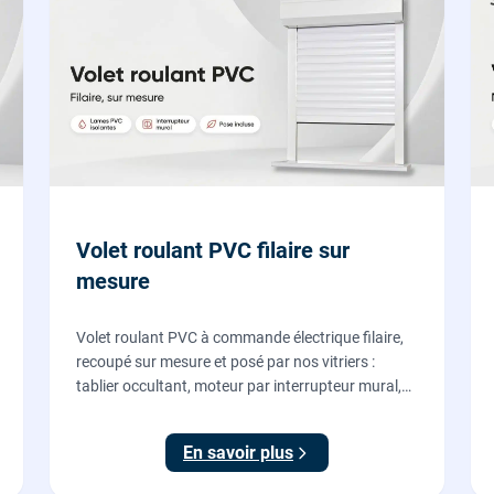
Volet roulant PVC filaire sur
mesure
Volet roulant PVC à commande électrique filaire,
recoupé sur mesure et posé par nos vitriers :
tablier occultant, moteur par interrupteur mural,
pose en rénovation sans changer la fenêtre,
garantie 2 ans.
En savoir plus