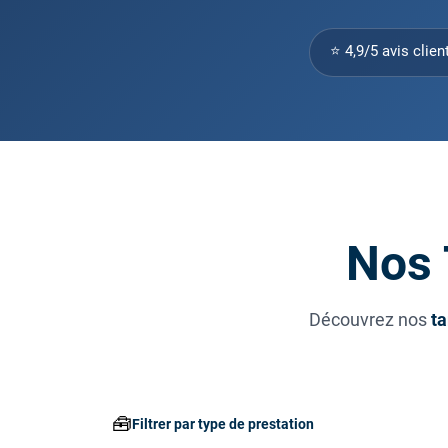
⭐ 4,9/5 avis clien
Nos 
Découvrez nos
ta
🧰
Filtrer par type de prestation