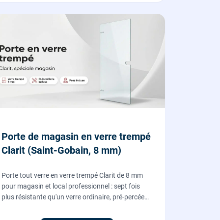
Porte de magasin en verre trempé
Clarit (Saint-Gobain, 8 mm)
Porte tout verre en verre trempé Clarit de 8 mm
pour magasin et local professionnel : sept fois
plus résistante qu'un verre ordinaire, pré-percée
pour serrure et paumelles, fournie et posée par
nos vitriers avec sa quincaillerie (pivots, serrure,