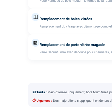
Pose Panneau de bois médium le temps de la fabric
🪟
Remplacement de baies vitrées
Remplacement du vitrage avec démontage complet de l
🏪
Remplacement de porte vitrée magasin
Verre Securit 8mm avec découpe pour charnières, s
💶 Tarifs :
Main-d’œuvre uniquement, hors fournitures pou
⏱ Urgences :
Des majorations s’appliquent en dehors des