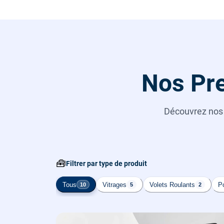
Nos Pre
Découvrez no
🧰
Filtrer par type de produit
Tous
Vitrages
Volets Roulants
Po
10
5
2