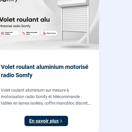
Volet roulant aluminium motorisé
radio Somfy
Volet roulant aluminium sur mesure à
motorisation radio Somfy et télécommande :
tablier en lames isolées, coffre monobloc discret,
fourni et posé par nos vitriers pour vos fenêtres,
portes-fenêtres et baies coulissantes.
En savoir plus