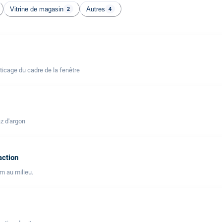
Vitrine de magasin
Autres
2
4
icage du cadre de la fenêtre
z d'argon
action
lm au milieu.