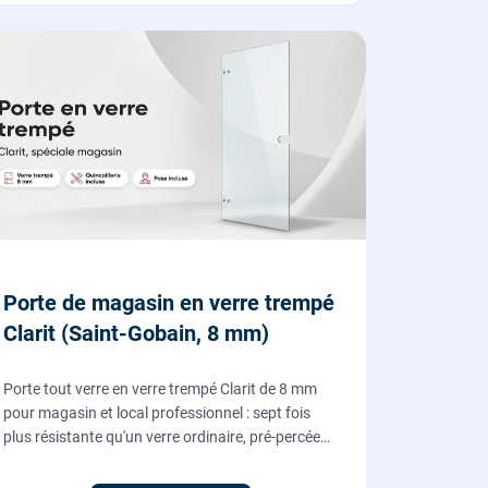
Porte de magasin en verre trempé
Clarit (Saint-Gobain, 8 mm)
Porte tout verre en verre trempé Clarit de 8 mm
pour magasin et local professionnel : sept fois
plus résistante qu'un verre ordinaire, pré-percée
pour serrure et paumelles, fournie et posée par
nos vitriers avec sa quincaillerie (pivots, serrure,