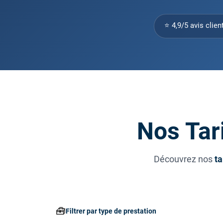
⭐ 4,9/5 avis clien
Nos Tari
Découvrez nos
ta
🧰
Filtrer par type de prestation