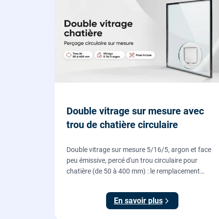
Double vitrage sur mesure avec
trou de chatière circulaire
Double vitrage sur mesure 5/16/5, argon et face
peu émissive, percé d'un trou circulaire pour
chatière (de 50 à 400 mm) : le remplacement
propre pour installer une chatière sur un vitrage,
fourni et posé par nos vitriers.
En savoir plus