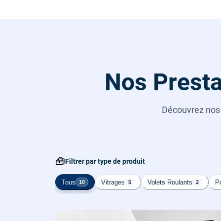
Nos Presta
Découvrez no
🧰
Filtrer par type de produit
Tous
Vitrages
Volets Roulants
Po
10
5
2