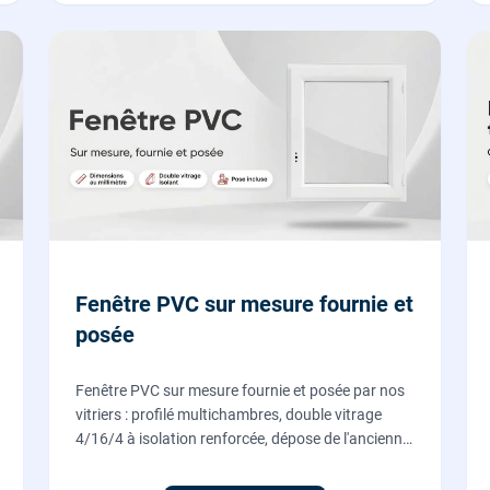
Fenêtre PVC sur mesure fournie et
posée
Fenêtre PVC sur mesure fournie et posée par nos
vitriers : profilé multichambres, double vitrage
4/16/4 à isolation renforcée, dépose de l'ancienne
menuiserie et finitions comprises. À partir de 690
€ TTC posée, TVA 10 %.