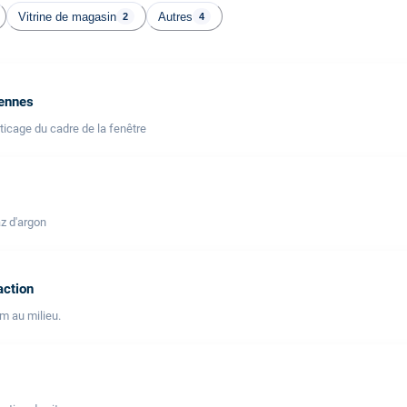
Vitrine de magasin
Autres
2
4
iennes
icage du cadre de la fenêtre
z d'argon
action
lm au milieu.