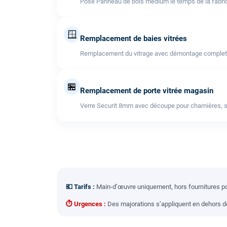
Pose Panneau de bois médium le temps de la fabric
🪟
Remplacement de baies vitrées
Remplacement du vitrage avec démontage complet de l
🏪
Remplacement de porte vitrée magasin
Verre Securit 8mm avec découpe pour charnières, s
💶 Tarifs :
Main-d’œuvre uniquement, hors fournitures pou
⏱ Urgences :
Des majorations s’appliquent en dehors des