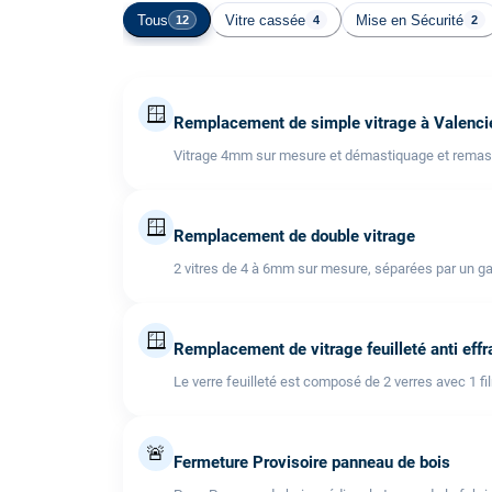
Tous
Vitre cassée
Mise en Sécurité
12
4
2
🪟
Remplacement de simple vitrage à Valenc
Vitrage 4mm sur mesure et démastiquage et remast
🪟
Remplacement de double vitrage
2 vitres de 4 à 6mm sur mesure, séparées par un ga
🪟
Remplacement de vitrage feuilleté anti effr
Le verre feuilleté est composé de 2 verres avec 1 fi
🚨
Fermeture Provisoire panneau de bois