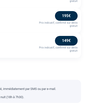
gratuit
195€
Prix indicatif, confirmé sur devis
gratuit
149€
Prix indicatif, confirmé sur devis
gratuit
llé, immédiatement par SMS ou par e-mail.
nuit (18h à 7h30).