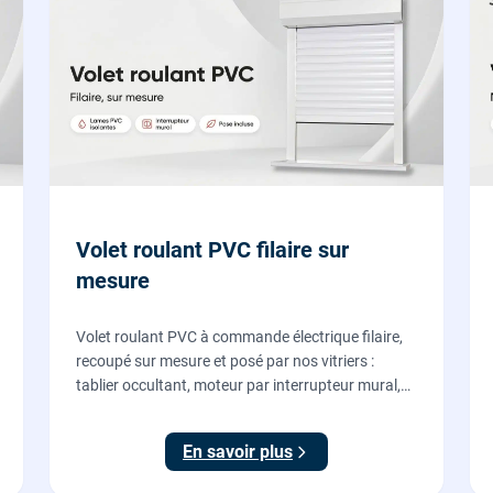
Volet roulant PVC filaire sur
mesure
Volet roulant PVC à commande électrique filaire,
recoupé sur mesure et posé par nos vitriers :
tablier occultant, moteur par interrupteur mural,
pose en rénovation sans changer la fenêtre,
garantie 2 ans.
En savoir plus