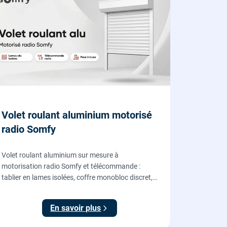
Volet roulant aluminium motorisé
radio Somfy
Volet roulant aluminium sur mesure à
motorisation radio Somfy et télécommande :
tablier en lames isolées, coffre monobloc discret,
fourni et posé par nos vitriers pour vos fenêtres,
portes-fenêtres et baies coulissantes.
En savoir plus