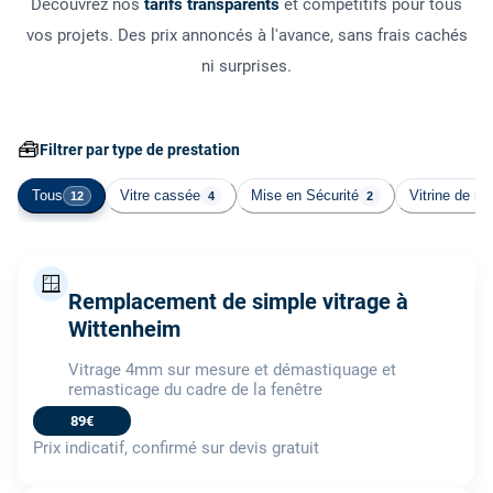
Découvrez nos
tarifs transparents
et compétitifs pour tous
vos projets. Des prix annoncés à l'avance, sans frais cachés
ni surprises.
🧰
Filtrer par type de prestation
Tous
Vitre cassée
Mise en Sécurité
Vitrine de m
12
4
2
🪟
Remplacement de simple vitrage à
Wittenheim
Vitrage 4mm sur mesure et démastiquage et
remasticage du cadre de la fenêtre
89€
Prix indicatif, confirmé sur devis gratuit