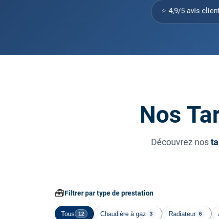
⭐ 4,9/5 avis clien
Nos Tar
Découvrez nos
ta
🧰
Filtrer par type de prestation
Tous
Chaudière à gaz
Radiateur
12
3
6