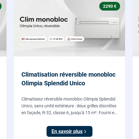
2290 €
Climatisation réversible monobloc
Olimpia Splendid Unico
Climatiseur réversible monobloc Olimpia Splendid
Unico, sans unité extérieure : deux grilles discrètes
en façade, R-32, classe A, jusqu'à 15 m². Fourni et
posé par nos chauffagistes, garantie 2 ans.
En savoir plus