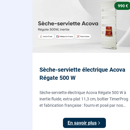
990 €
Sèche-serviette électrique Acova
Régate 500 W
Sèche-serviette électrique Acova Régate 500 W à
inertie fluide, extra-plat 11,3 cm, boîtier TimerProg
et fabrication française : fourni et posé par nos
chauffagistes, raccordement électrique aux
normes compris.
En savoir plus