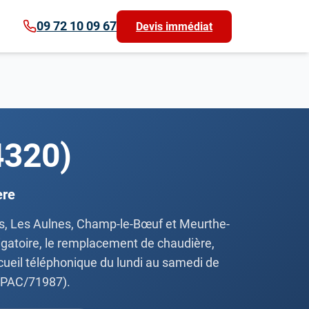
09 72 10 09 67
Devis immédiat
4320)
ère
ers, Les Aulnes, Champ-le-Bœuf et Meurthe-
ligatoire, le remplacement de chaudière,
accueil téléphonique du lundi au samedi de
 QPAC/71987).