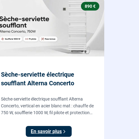
890 €
Sèche-serviette électrique
soufflant Alterna Concerto
Sèche-serviette électrique soufflant Alterna
Concerto, vertical en acier blanc mat : chauffe de
750 W, soufflerie 1000 W, fil pilote et protection
IP24, fourni et posé par nos chauffagistes et
électriciens.
En savoir plus