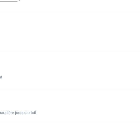
nt
udière jusqu'au toit